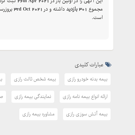
این آگهی را در اولین بار در
26th Apr 2021
ثبت کرده
بیمه رازی انبار
مجموع
301 بازدید
داشته و در
3rd Oct 2021
بروزرس
بیمه رازی حوادث انفرادی و گروهی
است.
بیمه رازی درمان تکمیلی
بیمه رازی باربری
بیمه رازی مسئولیت پزشکان
بیمه رازی راز یک آسوده خاطر
عبارات کلیدی
نواب -پاینتر از میدان جمهوری -نبش خ هاشمی-م
بیمه بدنه خودرو رازی
بیمه شخص ثالث رازی
بی
کد نمایندگی:(())
مطهری نژاد
ارائه انواع بیمه نامه رازی
نمایندگی بیمه رازی
صد
بیمه آتش سوزی رازی
مشاوره بیمه رازی