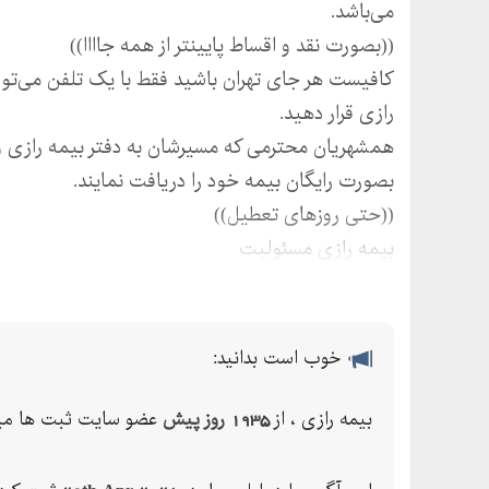
می‌باشد.
((بصورت نقد و اقساط پایینتر از همه جاااا))
کافیست هر جای تهران باشید فقط با یک تلفن می‌تو
رازی قرار دهید.
همشهریان محترمی که مسیرشان به دفتر بیمه رازی واق
بصورت رایگان بیمه خود را دریافت نمایند.
((حتی روزهای تعطیل))
بیمه رازی مسئولیت
بیمه رازی ثالث (خسارت سیار)
بیمه رازی بدنه (خسارت سیار)
بیمه رازی عمر
خوب است بدانید:
بیمه رازی آسانسور
بیمه رازی آتش سوزی
بیمه رازی ، از
1935 روز پیش
عضو سایت ثبت ها می
بیمه رازی مهندسی
بیمه رازی مسافرتی