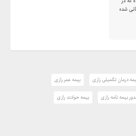
 که در
انی شده
جتمع تجاری سیمرغ-ط همکف
مه درمان تکمیلی رازی
بیمه عمر رازی
ور بیمه نامه رازی
بیمه حوادث رازی