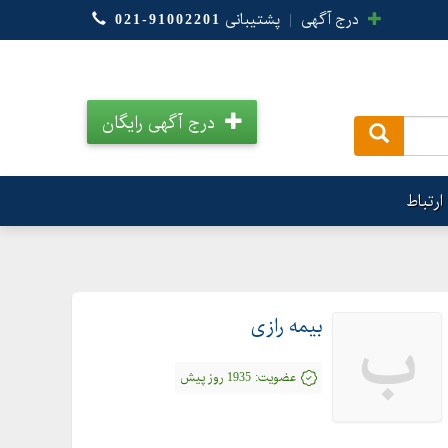
درج آگهی
|
پشتیبانی
021-91002201
درج آگهی رایگان
.
ارتباط
بیمه رازی
ب
عضویت:
1935 روز پیش