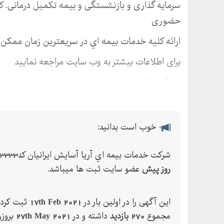
سرمایه گذاری و بازنشستگی و بیمه تکمیل درمانی. کا
حضوری
ارائه كليه خدمات بيمه اي در سريعترين زمان ممكن
برای اطلاعات بیشتر به وب سایت مراجعه نمایید
شماره تماس :
خوب است بدانید:
شركت خدمات بيمه اي آريا آسايش ايرانيان كد3333 ، از
روز پیش
عضو سایت ثبت ها میباشد.
این آگهی را در اولین بار در
17th Feb 2021
ثبت کرده
مجموع
270 بازدید
داشته و در
27th May 2021
بروزر