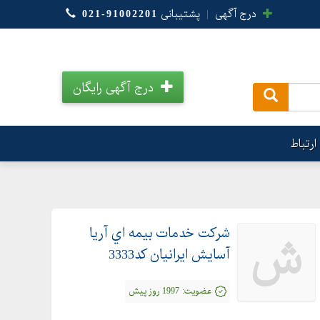
درج آگهی
|
پشتیبانی
021-91002201
درج آگهی رایگان
.
ارتباط
شركت خدمات بيمه اي آريا
ش
آسايش ايرانيان كد3333
عضویت:
1997 روز پیش