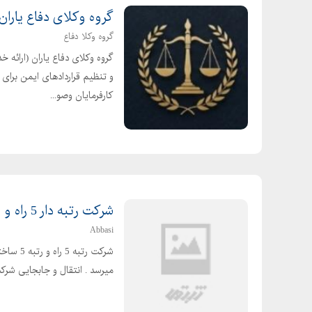
گروه وکلای دفاع یاران
گروه وکلا دفاع
گروه وکلای دفاع یاران (ارائ
و تنظیم قراردادهای ایمن برای 
کارفرمایان وصو...
شرکت رتبه دار 5 راه و ابنیه بفروش میرسد در کرج
Abbasi
میرسد . انتقال و جابجایی ش