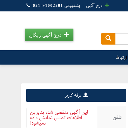
درج آگهی
|
پشتیبانی
021-91002201
درج آگهی رایگان
.
ارتباط
غرفه کاربر
این آگهی منقضی شده بنابراین
تلفن
اطلاعات تماس نمایش داده
نمیشود!