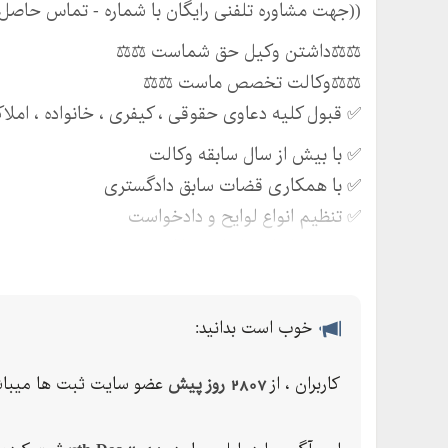
((جهت مشاوره تلفنی رایگان با شماره - تماس حاصل ن
⚖️⚖️داشتن وکیل حق شماست ⚖️⚖️
⚖️⚖️وکالت تخصص ماست ⚖️⚖️
✅ قبول کلیه دعاوی حقوقی ،‌ کیفری ،‌ خانواده ،‌ املا
✅ با بیش از سال سابقه وکالت
✅ با همکاری قضات سابق دادگستری
✅ تنظیم انواع لوایح و دادخواست
✅ تنظیم انواع قرارداد مشارکت در ساخت به صورت
✅ دعاوی بدهکاران به بانک
نشانی : نارمک ، ضلع شرقی میدان هفت حوض ،‌ جنب 
خوب است بدانید:
کاربران ، از
2807 روز پیش
عضو سایت ثبت ها میباش