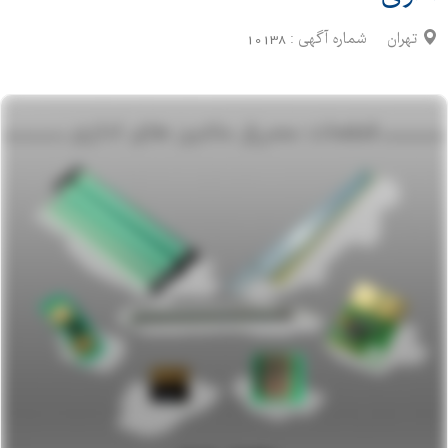
تهران
شماره آگهی :
10138