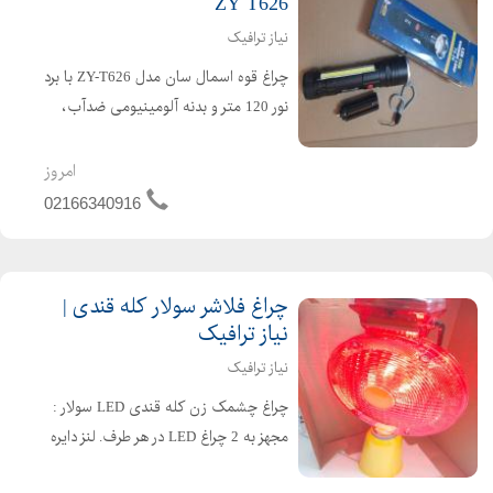
ZY T626
نیاز ترافیک
چراغ قوه اسمال سان مدل ZY-T626 با برد
نور 120 متر و بدنه آلومینیومی ضدآب،
دارای 2 حالت روشنایی و قابلیت تنظیم
کانون. مجهز به باتری های 18650 و نیم
امروز
قلمی AAA، حالت چشمک زن SOS و
02166340916
مدت زمان شارژ 6 تا 8 ...
چراغ فلاشر سولار کله قندی |
نیاز ترافیک
نیاز ترافیک
چراغ چشمک زن کله قندی LED سولار :
مجهز به 2 چراغ LED در هر طرف. لنز دایره
ای شکل بسیار قوی. هشدار دهنده ی (