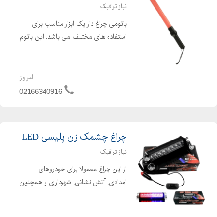
نیاز ترافیک
باتومی چراغ دار یک ابزار مناسب برای
استفاده های مختلف می باشد. این باتوم
از چراغ LED بهره می برد و نور قرمز دارد.
برای تامین انرژی تنها به دو عدد باتری
1.5 ولتی نیاز دارد. این وسیله کاربردی 52
امروز
سانت...
02166340916
چراغ چشمک زن پلیسی LED
نیاز ترافیک
از این چراغ معمولا برای خودروهای
امدادی, آتش نشانی, شهرداری و همچنین
به عنوان چراغ هشدار در جاده و اتوبان
های خطرناک جهت توقف استفاده می