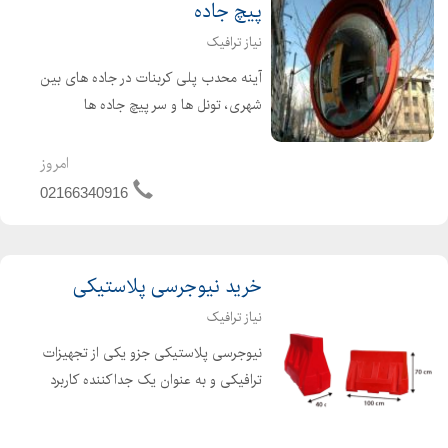
پیچ جاده
نیاز ترافیک
آینه محدب پلی کربنات در جاده های بین
شهری، تونل ها و سر پیچ جاده ها
استفاده می شود. همچنین در مکان هایی
که افراد دید کافی ندارند برای بزرگنمایی
امروز
تصویر از آینه محدب پلی کربنات استفاده
02166340916
می شود. آینه مح...
خرید نیوجرسی پلاستیکی
نیاز ترافیک
نیوجرسی پلاستیکی جزو یکی از تجهیزات
ترافیکی و به عنوان یک جداکننده کاربرد
مهمی دارد.در جاده ها به دلیل این که
رانندگان دید کافی ندارند و مسیر حرکت