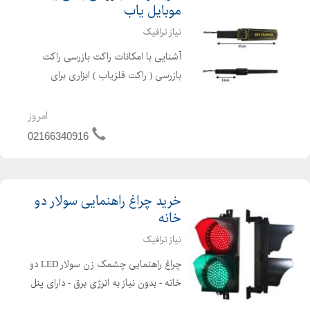
موبایل یاب
نیاز ترافیک
آشنایی با امکانات راکت بازرسی راکت
بازرسی ( راکت فلزیاب ) ابزاری برای
شناسایی انواع فلزات و موبایل می باشد.
این محصول بیشتر در اماکن عمومی
امروز
مانند فرودگاهها، مدارس، محیطهای کاری
02166340916
و نهادهای امنیتی...
خرید چراغ راهنمایی سولار دو
خانه
نیاز ترافیک
چراغ راهنمایی چشمک زن سولار LED دو
خانه - بدون نیاز به انرژی برق - دارای پنل
خورشیدی - LED - قرمز یا زرد یا دو رنگ -