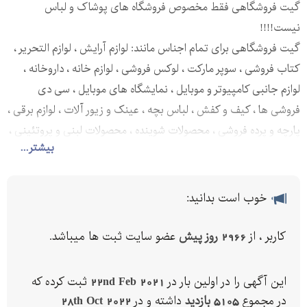
گیت فروشگاهی فقط مخصوص فروشگاه های پوشاک و لباس
نیست!!!!
گیت فروشگاهی برای تمام اجناس مانند: لوازم آرایش ، لوازم التحریر ،
کتاب فروشی ، سوپر مارکت ، لوکس فروشی ، لوازم خانه ، داروخانه ،
لوازم جانبی کامپیوتر و موبایل ، نمایشگاه های موبایل ، سی دی
فروشی ها ، کیف و کفش ، لباس بچه ، عینک و زیور آلات ، لوازم برقی ،
پارچه و پرده فروشی ، محصولات شوینده ، محصولات لبنی و پروتئینی ،
بیشتر...
لباس زیر و جوراب ، هایپر مارکت ها و..... خیلی از اجناس دیگر
کاربرد دارد بر خلاف اندیشه ی خیلی از ما که فقط این سیستم رو
مختص به لباس میدونیم.
خوب است بدانید:
شرکت ایمن گستر پویا
کاربر ، از
2966 روز پیش
عضو سایت ثبت ها میباشد.
با بیش از یک دهه سابقه درخشان در زمینه سیستم های حفاظتی و
فروشگاهی و با کادری مجرب در زمینه ی گارانتی بی قید و شرط و
خدمات پس از فروش ساله خود آماده سرویس دهی به مشتریان
این آگهی را در اولین بار در
22nd Feb 2021
ثبت کرده که
در مجموع
5105 بازدید
محترم در سراسر کشور میباشد.
داشته و در
28th Oct 2022