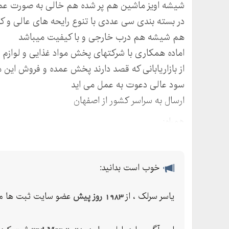
شیشه اویز ماشین هم پر شده هم خالی به صورت عم
در بسته بندی سی عددی با تنوع رایحه های عالی و
هم شیشه هم درب خارجی و با کیفیت میباشد
اماده همکاری با شرکتهای پخش مواد غذایی و لوازم
از بازاریابانی که قصد دارند پخش عمده و فروش این 
سود عالی دعوت به عمل می اید
ارسال به سراسر کشور از اصفهان
همراه:
ایمیل: yasser.julyap@gmail.com
قیمت:
خوب است بدانید:
عطر
آویزي
یاسر سرلک ، از
1983 روز پیش
عضو سایت ثبت ها می
آویز
خوشبوکننده