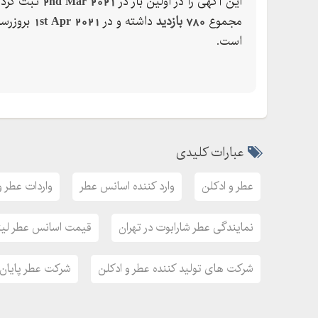
این آگهی را در اولین بار در
2nd Mar 2021
ثبت کرده
خوشبوکننده-ماشین
مجموع
780 بازدید
داشته و در
1st Apr 2021
بروزرسا
خودرو
است.
اسپرت
خوداری
عطر-جیبی
عطر-فانتزی
بوگیر-ماشین آویز-عطری
عبارات کلیدی
شیشه-عطر
عطر و ادکلن
وارد کننده اسانس عطر
واردات عطر و
شیشه
خوشبو کننده ماشین دریچه کولر
نمایندگی عطر شارابوت در تهران
قیمت اسانس عطر لی
بوگیر کارتی ماشین
خوشبو کننده خورشیدی ماشین
شرکت های تولید کننده عطر و ادکلن
شرکت عطر پایان
خوشبو کننده بوی ماشین صفر
بوگیر ماشین ken