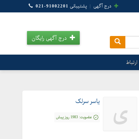
درج آگهی
|
پشتیبانی
021-91002201
درج آگهی رایگان
.
ارتباط
یاسر سرلک
ی
عضویت:
1983 روز پیش