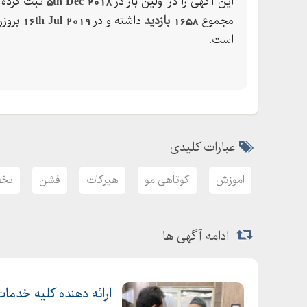
این آگهی را در اولین بار در
5th Dec 2018
ثبت کرده ک
- فشن
مجموع
1658 بازدید
داشته و در
16th Jul 2019
بروزر
-گرد ترکیبی
است.
- انواع کرنلی
- قارچی
-عروسکی
- المانی
- تیفوسی
عبارات کلیدی
-انواع کوپ های تک قیچی
اموزش
کوتاهی مو
هیرکات
فشن
تخ
-کوپ های چند قیچی و ژورنالی
اموزش کامل ویتامینه کردن مو ، انواع پیتاژ ، براشین
تایپر و چند قیچی و ژورنال خوانی ...
ادامه آگهی ها
(اشنایی با اصطلاحات تخصصی و مدل های خاص ویژه 
- کلاسها خصوصی و مطابق با وقت شما
ارائه دهنده کلیه خدما
- جزوه و امکان فیلم برداری در حین اموزش