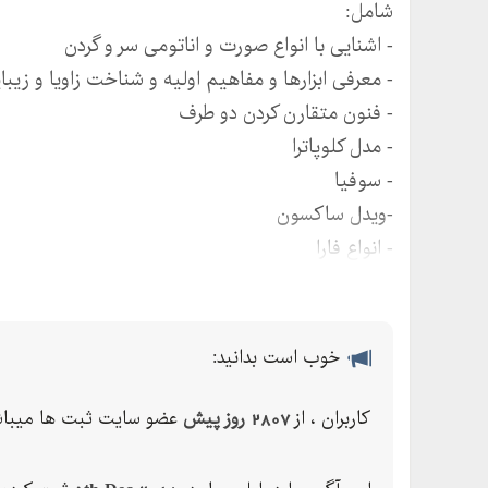
شامل:
- اشنایی با انواع صورت و اناتومی سر و گردن
- معرفی ابزارها و مفاهیم اولیه و شناخت زاویا و زیب
- فنون متقارن کردن دو طرف
- مدل کلوپاترا
- سوفیا
-ویدل ساکسون
- انواع فارا
- انواع کلوش
- پر
-مصری فانتزی
خوب است بدانید:
-کیکی
-لیر
کاربران ، از
2807 روز پیش
عضو سایت ثبت ها میباش
-باب BOB
- انواع لابستر