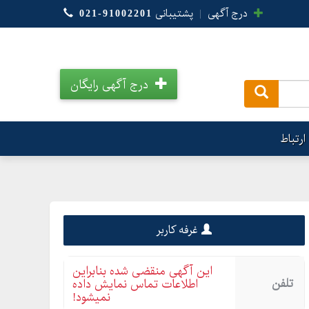
درج آگهی
|
پشتیبانی
021-91002201
درج آگهی رایگان
.
ارتباط
غرفه کاربر
این آگهی منقضی شده بنابراین
تلفن
اطلاعات تماس نمایش داده
نمیشود!