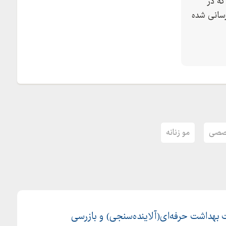
ه در
سانی شده
صصی
مو زنانه
گ ، کار با تیغ و موزر و موزن، فنون چیپینگ و تینیگ و
کسانی که قصد مهاجرت دارند)
ت بهداشت حرفه‌ای(آلاینده‌سنجی) و بازرسی