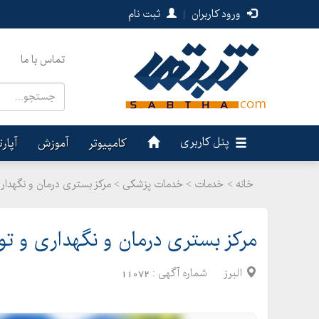
ورود کاربران
|
ثبت نام
تماس با ما
پنل کاربری
کامپیوتر
آموزش
آپار
خانه >
خدمات
>
خدمات پزشکی > مرکز بستری درمان و نگهداری
مرکز بستری درمان و نگهداری و تو
البرز
شماره آگهی :
11072