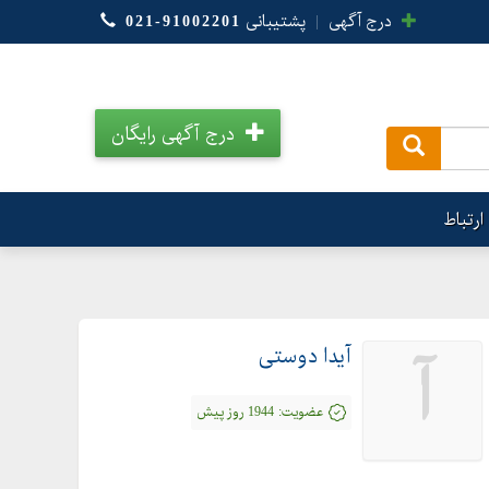
درج آگهی
|
پشتیبانی
021-91002201
درج آگهی رایگان
.
ارتباط
آیدا دوستی
آ
عضویت:
1944 روز پیش