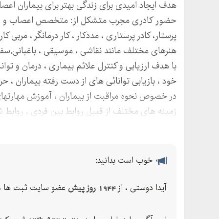
هدف ایجاد امیدی برای زندگی بهتر برای بیماران اعصا
حضور کادری مجرب متشکل از: متخصص اعصاب و روا
پرستار، کادر پرستاری ، مددکار ، کار درمانگر ، مربی 
هنرهای مختلف مانند نقاشی ، موسیقی ، باغبانی,سفا
با هدف ارزیابی و کنترل علائم بیماری ، درمان و توا
خود ، بازیابی توانائی های از دست رفته بیماران ، ح
در خصوص نحوه مراقبت از بیماران ، آموزش مهارتهای 
زمینه های مختلف از قبیل روابط بین فردی ، روابط شغ
در جامعه به همراه خانواده تاسیس گردیده است
آدرس: کرج،کمربندی مهرشهر،نبش خیابان شرقی،روبه ر
خوب است بدانید:
تلفن:
همراه:
آیدا دوستی ، از
1944 روز پیش
عضو سایت ثبت ها م
آیدا دوستی
ایمیل:Aseman_novin@yahoo.com