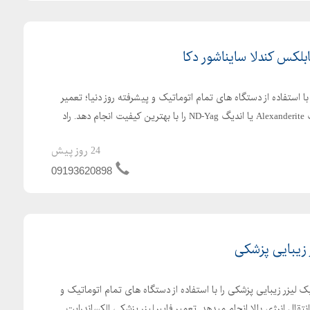
ابلکس کندلا سایناشور دکا
استفاده از دستگاه های تمام اتوماتیک و پیشرفته روز دنیا؛ تعمیر
رادهای لیزر پزشکی الکساندرایت Alexanderite یا اندیگ ND-Yag را با بهترین کیفیت انجام دهد. راد
24 روز پیش
09193620898
 زیبایی پزشکی
 لیزر زیبایی پزشکی را با استفاده از دستگاه های تمام اتوماتیک و
نتقال انرژی بالا انجام میدهد. تعمیر فایبر لیزر پزشکی الکساندرایت