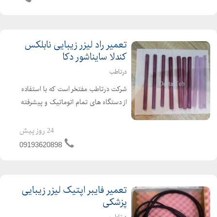
تعمیر راد لیزر زیبایی نابلکس
کندلا سایناشور دکا
درتاطب
شرکت درتاطب مفتخر است که با استفاده
از دستگاه های تمام اتوماتیک و پیشرفته
روز دنیا؛ تعمیر رادهای لیزر پزشکی
الکساندرایت Alexanderite یا اندیگ ND-
24 روز پیش
Yag را با بهترین کیفیت انجام دهد. راد
09193620898
لیزر، در واقع...
تعمیر فایبر اپتیک لیزر زیبایی
پزشکی