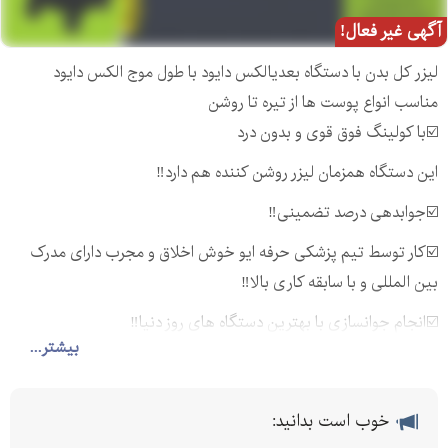
آگهی غیر فعال!
لیزر کل بدن با دستگاه بعدیالکس دایود با طول موج الکس دایود
مناسب انواع پوست ها از تیره تا روشن
☑️با کولینگ فوق قوی و بدون درد
این دستگاه همزمان لیزر روشن کننده هم دارد‼️
☑️جوابدهی درصد تضمینی‼️
☑️کار توسط تیم پزشکی حرفه ایو خوش اخلاق و مجرب دارای مدرک
بین المللی و با سابقه کاری بالا‼️
☑️انجام جوانسازی با بهترین دستگاه های روز دنیا‼️
بیشتر...
☑️تزریق ژل و بوتاکس با درصد تخفیف
☑️تزریق بوتاکس و ژل های دارای تاییدیه از وزارت بهداشت‼️
خوب است بدانید:
⚡️تزریق چربی