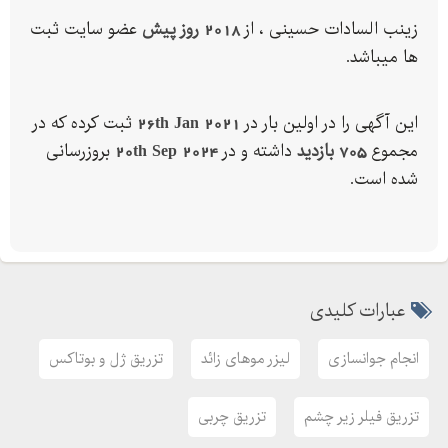
⚡️تزریق فیلر زیر چشم
زینب السادات حسینی ، از
2018 روز پیش
عضو سایت ثبت
پکیج زاویه سازی صورت با قیمت استثنایی
ها میباشد.
این آگهی را در اولین بار در
26th Jan 2021
ثبت کرده که در
مجموع
705 بازدید
داشته و در
20th Sep 2024
بروزرسانی
شده است.
عبارات کلیدی
انجام جوانسازی
لیزر موهای زائد
تزریق ژل و بوتاکس
تزریق فیلر زیر چشم
تزریق چربی