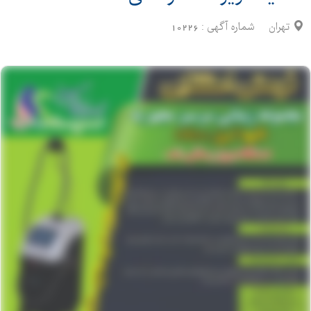
تهران
شماره آگهی :
10226