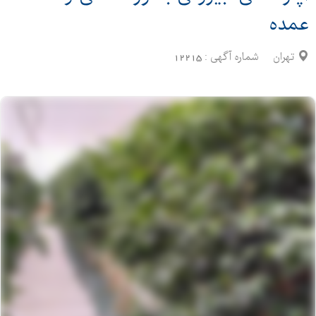
عمده
تهران
شماره آگهی :
12215