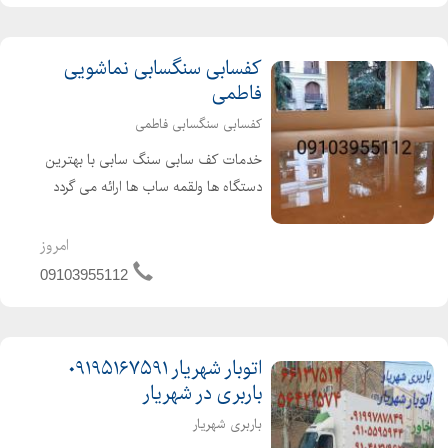
قیمت گل آگلونما صورتی
انجام می شود برای دیدن نمونه ک...
قیمت گل آگلونما طلایی
قیمت گل آگلونما قرمز
کفسابی سنگسابی نماشویی
فاطمی
قیمت گل زاموفیلیا ابلق
قیمت گل زامیفولیا ابلق
کفسابی سنگسابی فاطمی
قیمت گل زامیفولیا بلک
خدمات کف سابی سنگ سابی با بهترین
قیمت گل سانسوریا بدون گلدان
دستگاه ها ولقمه ساب ها ارائه می گردد
قیمت گل سانسوریا پاکوتاه
خدمات کفسابی مادرتهران کرج شمال
قیمت گل های آپارتمانی مقاوم
جنوب غرب شرق جردن جنت اباد
امروز
لاهیجان بوشهر قزوین وخلاصه تمای
قیمت گل و گلدان
09103955112
شهرستانها تحت پوشش ما هستند
قیمت گلهای آپارتمانی
کفسابی ...
قیمت گلهای آپارتمانی
قیمت گیاهان آپارتمانی گلدار
اتوبار شهریار ۰۹۱۹۵۱۶۷۵۹۱
باربری در شهریار
گل زامفولیا
گلدان سانسوریا ابلق
باربری شهریار