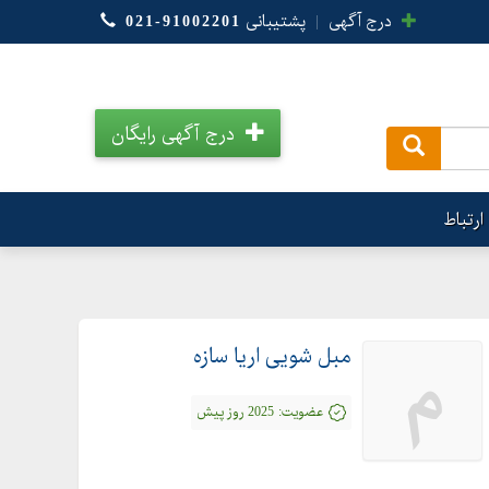
درج آگهی
|
پشتیبانی
021-91002201
درج آگهی رایگان
.
ارتباط
مبل شویی اریا سازه
م
عضویت:
2025 روز پیش