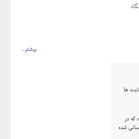
گاه
بیشتر...
بت ها
 که در
سانی شده