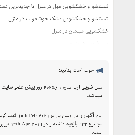
شستشو و خشکشویی مبل در منزل با جدیدترین دست
شستشو و خشکشویی تشک خوشخواب در منزل
خشکشویی مبلمان در منزل
مبل شویی در تهران
خوب است بدانید:
مبل شویی اریا سازه ، از
2025 روز پیش
عضو سایت ث
میباشد.
این آگهی را در اولین بار در
10th Feb 2021
ثبت کرده
مجموع
232 بازدید
داشته و در
13th Apr 2021
بروزر
است.