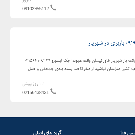
09103955112
باربری شهریار اتوبار در شهریار وانت بار شهریار خاور نیسان وانت هیوندا جک ایسوزو ۰۲۱۵۶۴۳۸۴۳۱
نگران اسباب کشی منزلشان نباشید از صفر تا صد بسته بندی،جابجائی و حمل
22 روز پیش
02156438431
لیس فتا
گروه های اصلی