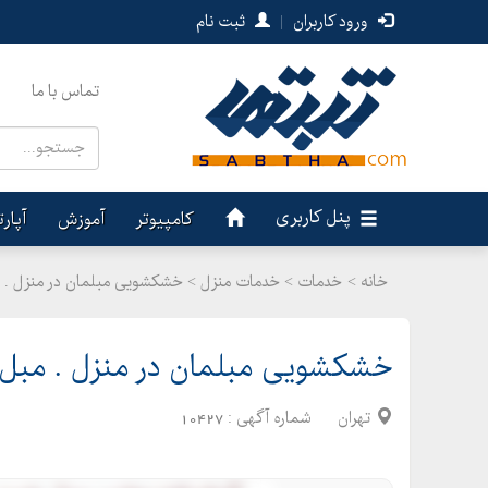
ورود کاربران
|
ثبت نام
تماس با ما
پنل کاربری
کامپیوتر
آموزش
آپار
خانه >
خدمات
>
خدمات منزل > خشکشویی مبلمان در منزل . م
خشکشویی مبلمان در منزل . مبل 
تهران
شماره آگهی :
10427