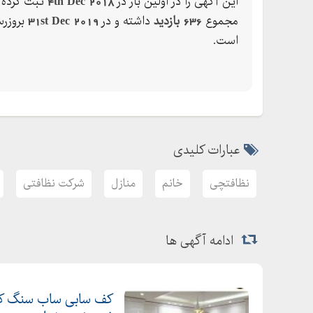
این آگهی را در اولین بار در
4th Dec 2018
ثبت کرده ک
مجموع
636 بازدید
داشته و در
31st Dec 2019
بروزرس
است.
عبارات کلیدی
نظافتچی
خانم
منازل
شرکت نظافتی
ادامه آگهی ها
کف سابی ساب سنگ کف