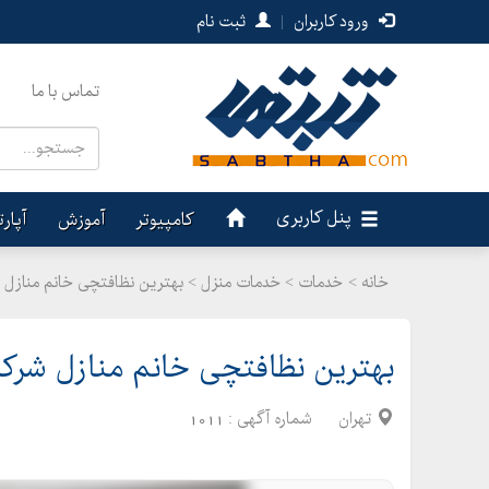
ورود کاربران
|
ثبت نام
تماس با ما
پنل کاربری
کامپیوتر
آموزش
آپار
خانه >
خدمات
>
خدمات منزل > بهترین نظافتچی خانم منازل
بهترین نظافتچی خانم منازل شرک
تهران
شماره آگهی :
1011