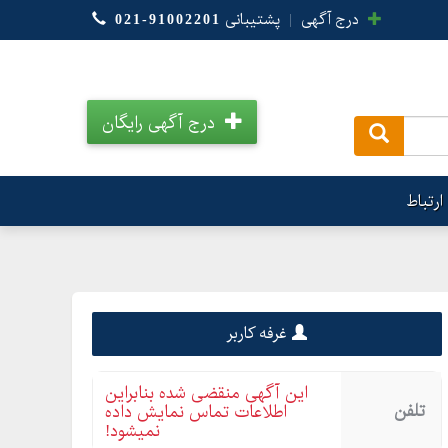
درج آگهی
|
پشتیبانی
021-91002201
درج آگهی رایگان
.
ارتباط
غرفه کاربر
این آگهی منقضی شده بنابراین
تلفن
اطلاعات تماس نمایش داده
نمیشود!