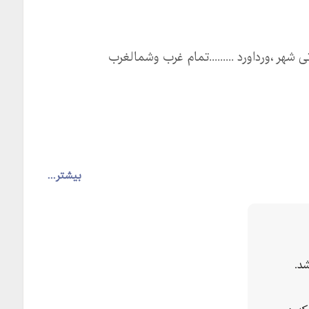
 شهر ،ورداورد .........تمام غرب وشمالغرب
بیشتر...
د.