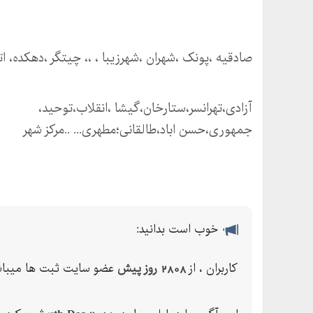
صادقیه ،پونک ،شهران ،شهرزیبا ، ،، چیتگر ،دهکده، اتی
آزادی،تهرانسر،ستارخان،گیشا ،انقلاب،توحید،
جمهوری،حسن اباد،طالقانی؛مطهری... ..مرکز شهر
سعات اباد،شهرک غرب
خوب است بدانید:
کاربران ، از
2808 روز پیش
عضو سایت ثبت ها میباش