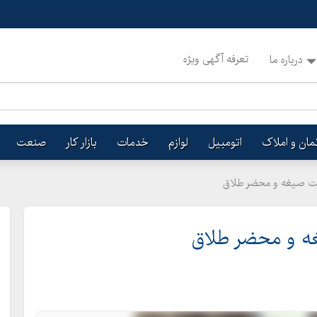
تعرفه آگهی ویژه
درباره ما
تمان و املاک
اتومبیل
لوازم
خدمات
بازار کار
صنعت
قت صیغه و محضر طلاق
غه و محضر طلاق