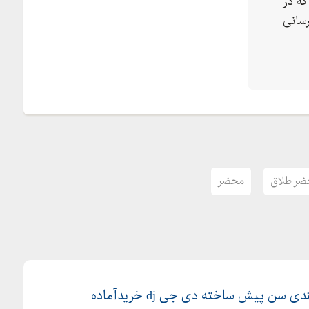
ه در
سانی
ضر طلاق
محضر
سن پیش ساخته دی جی dj خریدآماده