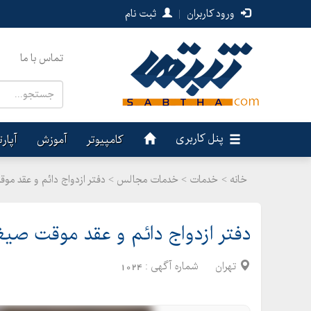
ورود کاربران
|
ثبت نام
تماس با ما
پنل کاربری
کامپیوتر
آموزش
آپار
خانه >
خدمات
>
خدمات مجالس > دفتر ازدواج دائم و عقد مو
دفتر ازدواج دائم و عقد موقت صی
تهران
شماره آگهی :
1024