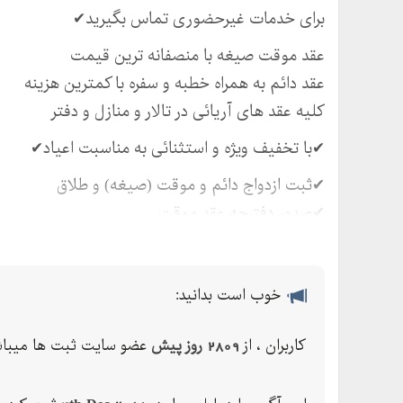
برای خدمات غیرحضوری تماس بگیرید✔
عقد موقت صیغه با منصفانه ترین قیمت
عقد دائم به همراه خطبه و سفره با کمترین هزینه
کلیه عقد های آریائی در تالار و منازل و دفتر
✔با تخفیف ویژه و استثنائی به مناسبت اعیاد✔
✔ثبت ازدواج دائم و موقت (صیغه) و طلاق
✔صدور دفترچه عقد موقت
✔قابل ارائه به کلیه نهادها و ارگان های
قانونی و قضائی
هتل ها، مسافرخانه ها
خوب است بدانید:
✔بدون هیچگونه ثبت سیستمی ، کاملا قانونی
کاربران ، از
2809 روز پیش
عضو سایت ثبت ها میباش
✔ثبت عقد موقت(صیغه) و دائم برای اتباع
✔ ثبت در دفترخانه