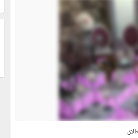
ل
طلاق