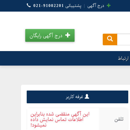
درج آگهی
|
پشتیبانی
021-91002201
درج آگهی رایگان
.
ارتباط
غرفه کاربر
این آگهی منقضی شده بنابراین
تلفن
اطلاعات تماس نمایش داده
نمیشود!