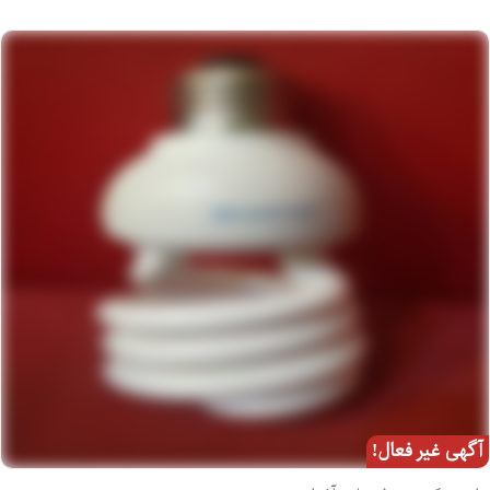
آگهی غیر فعال!