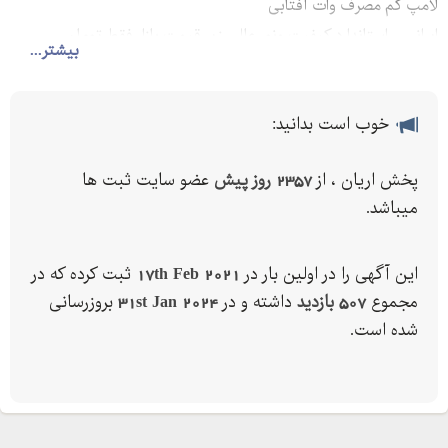
لامپ کم مصرف وات آفتابی
ایرانی ،. استاندارد کیفیت ونور عالی زیر قیمت بازار فقط تومان
بیشتر...
خوب است بدانید:
پخش اریان ، از
2357 روز پیش
عضو سایت ثبت ها
میباشد.
این آگهی را در اولین بار در
17th Feb 2021
ثبت کرده که در
مجموع
507 بازدید
داشته و در
31st Jan 2024
بروزرسانی
شده است.