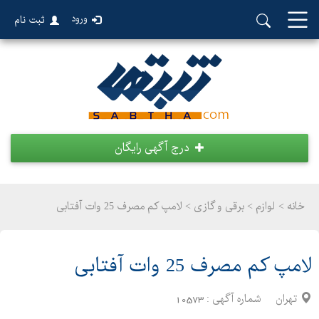
ورود
ثبت نام
درج آگهی رایگان
خانه >
لوازم
>
برقی و گازی > لامپ کم مصرف 25 وات آفتابی
لامپ کم مصرف 25 وات آفتابی
تهران
شماره آگهی :
10573