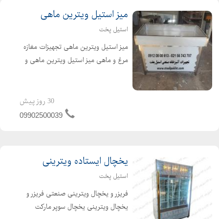
میز استیل ویترین ماهی
استیل پخت
میز استیل ویترین ماهی تجهیزات مغازه
مرغ و ماهی میز استیل ویترین ماهی و
مرغ جزء تجهیزات فروشگاه های مرغ و
ماهی و قصابی مورد استفاده قرار میگیرد.
اگرچه میز کار مرغ فروشی در ابعاد
30 روز پیش
مختلفی تولی...
09902500039
یخچال ایستاده ویترینی
استیل پخت
فریزر و یخچال ویترینی صنعتی فریزر و
یخچال ویترینی یخچال سوپر مارکت