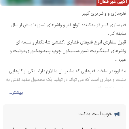
آگهی غیر فعال!
فنرسازی و واشر بری کبیر
فنر سازی کبیر تولیدکننده انواع فنر و واشرهای نسوز با بیش از سال
سابقه کار .
قبول سفارش انواع فنرهای فشاری .کششی.شاخکدار و تسمه ای.
واشرهای کلینگیریت نسوز.سیلیکون.چوپ پنبه.ویکتوری.دونیت و
غیره...
مشاوره در ساخت فنرهایی که مشتریان ما لازم دارند یکی از کارهایی
مثبت و موثری است که می تواند در تولید یک محصول مفید نقش به
سزایی داشته باشد.
بیشتر...
همواره سعی کرده ایم تا با استفاده از تجربه خود فنرهایی را که
مشتریان سفارش می دهد با ظرافت و دقت خاصی بسازیم و در نتیجه
خوب است بدانید:
مشتریانمان را راضی نگه بداریم.
منصف بودن در هر کسب و کاری موجب سود کم اما پایدار بودن بیشتر