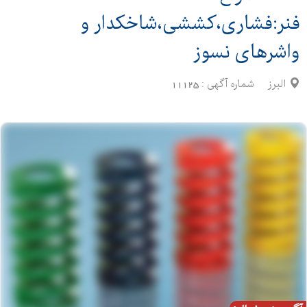
فنر:فشاری،کششی،شاخکدار و
واشرهای نسوز
البرز
شماره آگهی :
11125