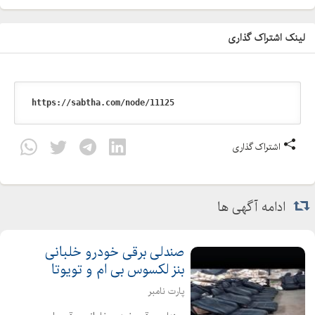
واشر نسوز
قطعات صنعتی
لینک اشتراک گذاری
دستگاه فنر سازی
فنر فروشی
ساخت فنر
فنر
فنرفشاری
اشتراک گذاری
فنر کششی
فنر شاخکدار
فنر CNC
ادامه آگهی ها
واشرهای نسوز
واشر کیلینگریت
صندلی برقی خودرو خلبانی
بنز لکسوس بی ام‌ و تویوتا
واشر لاستیکی
واشر های فلنچ
پارت نامبر
دستگاه cnc فنر