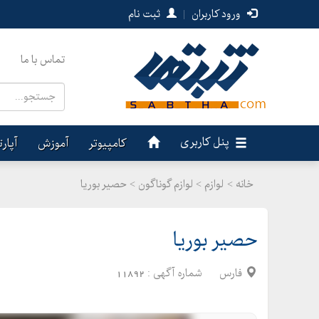
ورود کاربران
|
ثبت نام
تماس با ما
پنل کاربری
کامپیوتر
آموزش
آپار
خانه >
لوازم
>
لوازم گوناگون > حصیر بوریا
حصیر بوریا
فارس
شماره آگهی :
11892