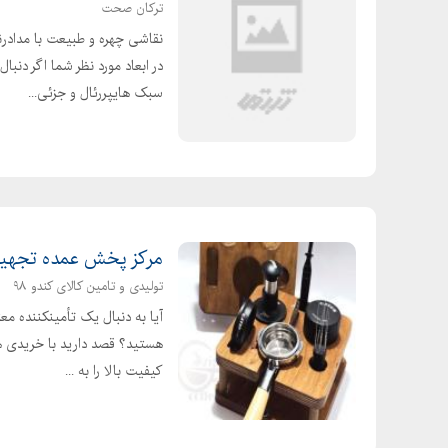
حصیر بامبو مشهد
ترکان صحت
حصیر بوریا شیراز
نقاشی چهره و طبیعت با مدادر
حصیر تزیینی
در ابعاد مورد نظر شما اگر دنب
حصیر چوبی برای بالکن دست دوم ارزان
سبک هایپررئال و جزئی...
حصیر چوبی در اهواز
حصیر چوبی در قم
حصیر چوبی در یزد
حصیر چوبی دیجی کالا
حصیر چوبی دیوار
مرکز پخش عمده تجهیزات
حصیر چوبی شیراز
تولیدی و تامین کالای کندو ۹۸
حصیر سنتی در مشهد
آیا به دنبال یک تأمینکننده مع
حصیر فروشی در تبریز
هستید؟ قصد دارید با خریدی ه
کیفیت بالا را به ...
حصیر فروشی در شرق تهران
حصیر فروشی در قزوین
حصیر فروشی در یزد