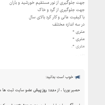
جهت جلوگیری از نور مستقیم خورشید و باران
جهت جلوگیری از گرد و خاک
با کیفیت عالی و کار کرد بالای سال
در سه اندازه مختلف
متری *
متری *
متری *.
تلفن:
حصیر بافی
حصیر بافی با کاموا
خوب است بدانید:
حصیر بافی در تهران
حصیر بافی در خوزستان
حصیر بوریا ، از
1880 روز پیش
عضو سایت ثبت ها می
حصیر بافی نخل
انواع حصیر