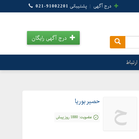
درج آگهی
|
پشتیبانی
021-91002201
درج آگهی رایگان
.
ارتباط
حصیر بوریا
ح
عضویت:
1880 روز پیش