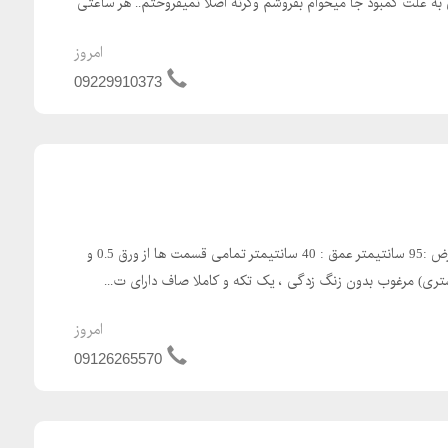
ی به علت کمبود جا میخوام بفروشم وگرنه اصلا نمیفروختم.. هر ساعتی
امروز
09229910373
ابعاد : ارتفاع :195 سانتیمتر عرض :95 سانتیمتر عمق : 40 سانتیمتر تمامی قسمت ها از ورق 0.5 و
تری) مرغوب بدون زنگ زدگی ، یک تکه و کاملا صاف دارای ت...
امروز
09126265570