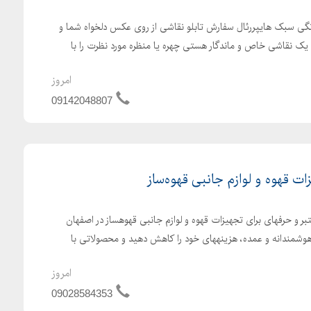
نگی سبک هایپررئال سفارش تابلو نقاشی از روی عکس دلخواه شما و
ال یک نقاشی خاص و ماندگار هستی چهره یا منظره مورد نظرت را با
امروز
09142048807
 قهوه و لوازم جانبی قهوه‌ساز
تبر و حرفهای برای تجهیزات قهوه و لوازم جانبی قهوهساز در اصفهان
وشمندانه و عمده، هزینههای خود را کاهش دهید و محصولاتی با
امروز
09028584353