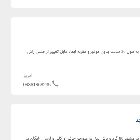
قاب چوبی مربعی شکل ساعت به طول 30 سانت بدون موتور و عقربه ابعاد قابل تغییر از جنس راش
امروز
09361968235
فروش انواع کاغذ A4 , A3 , A5 در مشهد 80 گرم و برش لیزر به صورت جزئی و کلی و ارسال رایگان در