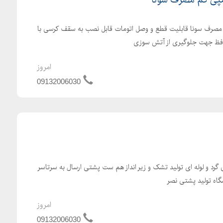
صرف سونا قابلیت قطع و وصل اتومات قابل نصب به سقف کرسی با
فظ جهت جلوگیری از آتش سوزی
امروز
09132006030
رد و لوله ای تولید تشک و زیر انداز هم ست پشتی ارسال به سرتاسر
گاه تولید پشتی نصر
امروز
09132006030