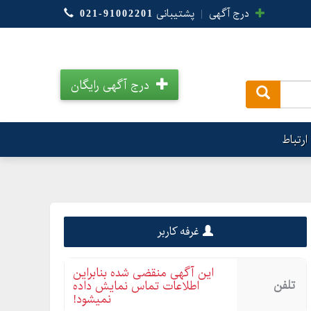
درج آگهی
|
پشتیبانی
021-91002201
درج آگهی رایگان
.
ارتباط
غرفه کاربر
این آگهی منقضی شده بنابراین
تلفن
اطلاعات تماس نمایش داده
نمیشود!