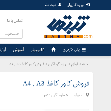
ورود کاربران
|
ثبت نام
تماس با ما
پنل کاربری
کامپیوتر
آموزش
آپار
خانه >
لوازم
>
لوازم گوناگون > فروش کاور کاغذ A4 , A3
فروش کاور کاغذ A4 , A3
اصفهان
شماره آگهی :
11167