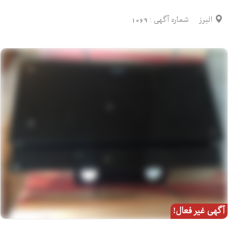
البرز
شماره آگهی :
1069
آگهی غیر فعال!