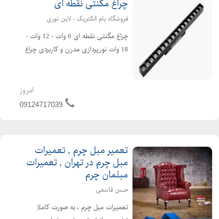
چراغ مگنتی نقطه ای
فروشگاه بام الکتریک - لاین نوری
چراغ مگنتی نقطه ای 6 وات - 12 وات -
18 وات نورپردازی مدرن و کاربردی چراغ
مگنتی کتابی یکی از محصولات پرطرفدار
در سیستمهای روشنایی مدرن است که به
دلیل طراحی ساده، شیک و مصرف بهینه
امروز
انرژی، جایگاه وی...
09124717039
تعمیر مبل چرم , تعمیرات
مبل چرم در تهران , تعمیرات
مبلمان چرم
حسن قاسمی
تعمیرات مبل چرم ، به صورت کاملا