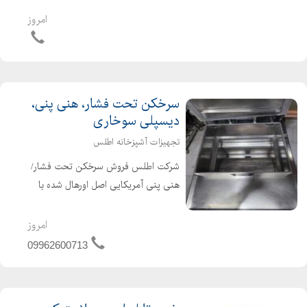
های بایگانی ریلی و قفسه های متحرک
امروز
دارد که نیازهای شما را برطرف میکند. با
ما، شاهد ...
سرخکن تحت فشار، هنی پنی،
دیسپلی سوخاری
تجهیزات آشپزخانه اطلس
شرکت اطلس فروش سرخکن تحت فشار/
هنی پنی آمریکایی اصل اورهال شده با
ضمانت، نو و دسته دوم 2006 2007 2012
2016 2016 برقی و گازی انواع دیسپلی
امروز
سوخاری امریکایی و ایرانی در صورت
09962600713
استعلام موجودی، قیمت و درخو...