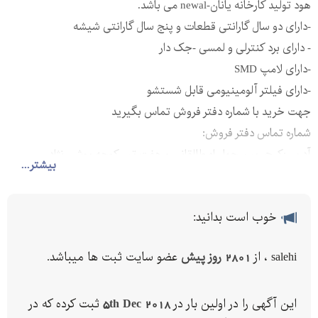
هود تولید کارخانه یانان-newal می باشد.
-دارای دو سال گارانتی قطعات و پنج سال گارانتی شیشه
- دارای برد کنترلی و لمسی -جک دار
-دارای لامپ SMD
-دارای فیلتر آلومینیومی قابل شستشو
جهت خرید با شماره دفتر فروش تماس بگیرید
شماره تماس دفتر فروش:
آدرس:کرج -بین چهارراه طالقانی و هفت تیر-کوچه یوشی نژاد
بیشتر...
خوب است بدانید:
salehi ، از
2801 روز پیش
عضو سایت ثبت ها میباشد.
این آگهی را در اولین بار در
5th Dec 2018
ثبت کرده که در