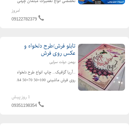
تخصصی انواع تعمیرات مبلمان چرمی
شامل : تعمیر مبل چرمی ، تعمیر مبل
امروز
چرم پاره شده ، تعمیر مبل چرم به پارچه
09122782379
ای و غیره بازدید : رایگان ضمانت : پنج
ساله
تابلو فرش/طرح دلخواه و
عکس روی فرش
بهمن دولت سرایی
...آریا گرافیک... چاپ انواع طرح دلخواه
روی فرش ماشینی A4 50×70 50×100
70×100 100×150 با آریا گرافیک در
تماس باشید میدان قدس-نبش بلوار امام
1 روز پیش
خمینی-ساختمان یاس-ط منفی1
09351198354
درصورت پاسخگو نبودن تلفن همراه ب...