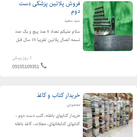
فروش پلاتین پزشکی دست
دوم
سید سعید
سلام علیکم تعداد 6 عدد پیچ و یک عدد
تسمه اتصال پلاتین تقریبا 18 سال قبل
خریداری شده است. و 2 سال بعد هم از پا
خارج شده است. این پلاتینها و پیچ ها
1 روز پیش
برای پا بوده و اصلی می باشد، تمیزی و
09155109351
سلامت آن را در...
خریدار کتاب و کاغذ
محمودی
خریدار کتابهای باطله، کتب دست دوم ،
کتابهای کتابخانهای، مجلات، کاغذ باطله
اداری و پرسشده هستیم. انواع کتاب