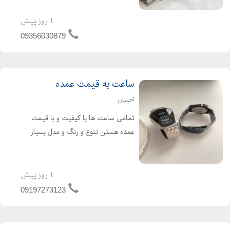
درسی، کمکدرسی و دانشگاهی رمان،
داستان و کتاب عمومی بصورت جلدی
1 روز پیش
مجلات و روزنامههای کهن...
09356030879
ساعت به قیمت عمده
احسان
تمامی ساعت ها با کیفیت و با قیمت
عمده هستن تنوع و رنگ و مدل بسیار
زیاده برای دیدنشون پیام بدید به غیر از
اولین عکس همگی ساعت ها ۱۲۰۰ هستن
قیمت هارو عمده گذاشتم زود فروش بره
1 روز پیش
زنانه مردانه دیجیتال ست ...
09197273123