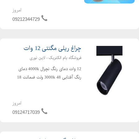
راهکار مؤثر و اقتصادی برای آبیاری
گیاهان و افزایش رطوبت محیط هستید،
امروز
پکیج مهپاش بهمراه 10 عدد نازل
09212344729
محصولی ایدهآل برای شما...
چراغ ریلی مگنتی 12 وات
فروشگاه بام الکتریک - لاین نوری
12 وات دمای رنگ نچرال 4000k دمای
رنگ آفتابی 3000k 48 ولت ضمانت 18
ماه شارنوری : 1200 لومن برای تهیه
محصولات روشنایی با کیفیت عالی و
قیمت درب کارخانه ، فروشگاه بام
امروز
الکتریک را مشاهده کنید .
09124717039