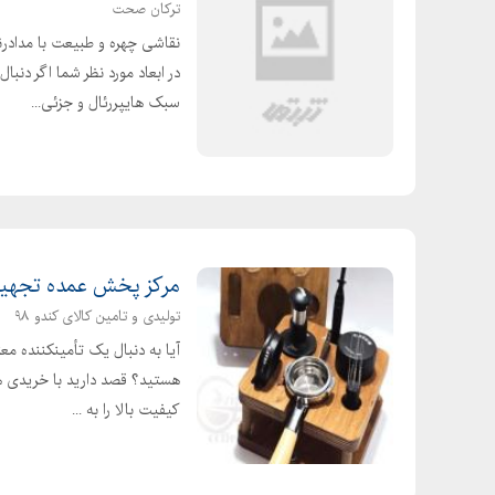
ترکان صحت
نمایندگی فروش کره گیاهی مهگل
نقاشی چهره و طبیعت با مدادر
خرید کره گیاهی
در ابعاد مورد نظر شما اگر دنب
قیمت روغن مارگارین کیلویی
سبک هایپررئال و جزئی...
مارگارین چیست
قیمت مارگارین قنادی
مارگارین چیست
خرید مارگارین قنادی
قیمت کره قنادی
مرکز پخش عمده تجهیزات
قیمت مارگارین
تولیدی و تامین کالای کندو ۹۸
خرید روغن مارگارین
آیا به دنبال یک تأمینکننده مع
شیرینی با کره مارگارین
هستید؟ قصد دارید با خریدی ه
خرید روغن قنادی
کیفیت بالا را به ...
استفاده از کره بجای روغن
خواص کره گیاهی مارگارین