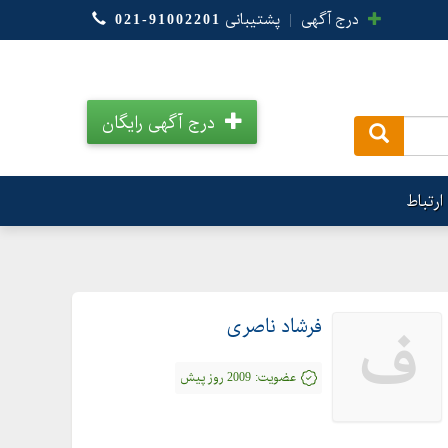
درج آگهی
|
پشتیبانی
021-91002201
درج آگهی رایگان
.
ارتباط
فرشاد ناصری
ف
عضویت:
2009 روز پیش