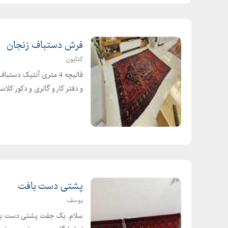
فرق کره با مارگارین در شیرینی
مارگارین چیه
بهترین مارک کره گیاهی
فرش دستباف زنجان
مضرات کره گیاهی
کتایون
قیمت مارگارین
طرز تهیه کره مارگارین
و دفتر کار و گالری و دکور کلاسیک . امکان 
کره گیاهی مارگارین سفره
قیمت روغن مارگارین کیلویی
روغن مارگارین چیست
قیمت روغن صاف قنادی
قیمت مارگارین در بازار
قیمت کره مارگارین
پشتی دست بافت
قیمت مارگارین قنادی
یوسف
روغن مارگارین قنادی
سلام. یک جفت پشتی دست بافت 
قیمت کره گیاهی فله