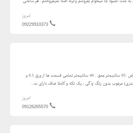
ی به علت کمبود جا میخوام بفروشم وگرنه اصلا نمیفروختم.. هر ساعتی
امروز
09229910373
ابعاد : ارتفاع :195 سانتیمتر عرض :95 سانتیمتر عمق : 40 سانتیمتر تمامی قسمت ها از ورق 0.5 و
تری) مرغوب بدون زنگ زدگی ، یک تکه و کاملا صاف دارای ت...
امروز
09126265570