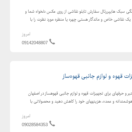
نگی سبک هایپررئال سفارش تابلو نقاشی از روی عکس دلخواه شما و
ال یک نقاشی خاص و ماندگار هستی چهره یا منظره مورد نظرت را با
امروز
09142048807
 قهوه و لوازم جانبی قهوه‌ساز
تبر و حرفهای برای تجهیزات قهوه و لوازم جانبی قهوهساز در اصفهان
وشمندانه و عمده، هزینههای خود را کاهش دهید و محصولاتی با
امروز
09028584353