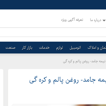
تعرفه آگهی ویژه
درباره ما
تمان و املاک
اتومبیل
لوازم
خدمات
بازار کار
صنعت
 نیمه جامد- روغن پالم و کره گی
مه جامد- روغن پالم و کره گی