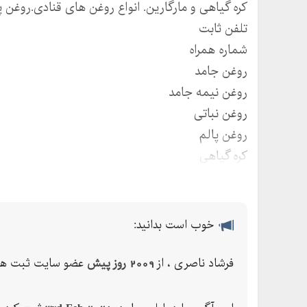
کره گیاهی و مارگارین. انواع روغن های قنادی.روغن 
تلفن ثابت
شماره همراه
روغن جامد
روغن نیمه جامد‌
روغن نباتی
روغن پالم
کره گیاهی
مارگارین
روغن نارگیل
قیمت مارگارین
خوب است بدانید:
شرکت مارگارین
فرشاد ناصری ، از
2009 روز پیش
عضو سایت ثبت ها 
موارد استفاده از کره مارگارین
قیمت روغن مارگارین