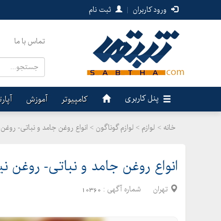
ورود کاربران
|
ثبت نام
تماس با ما
پنل کاربری
کامپیوتر
آموزش
آپار
خانه >
لوازم
>
لوازم گوناگون > انواع روغن جامد و نباتی- روغن
انواع روغن جامد و نباتی- روغن نی
تهران
شماره آگهی :
10360