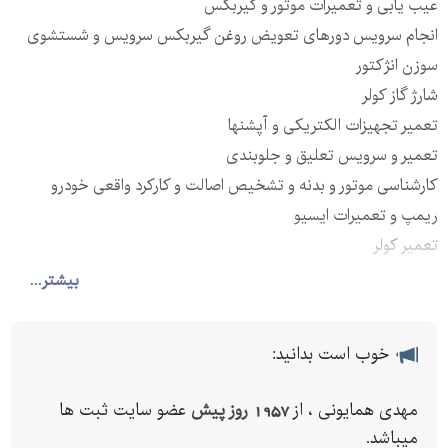
عیب یابی و تعمیرات موتور و گیربکس
انجام سرویس دورهای تعویض روغن گیربکس سرویس و شستشوی
سوزن انژکتور
شارژ گاز کولر
تعمیر تجهیزات الکتریکی و آپشنها
تعمیر و سرویس تعلیق و جلوبندی
کارشناسی موتور و بدنه و تشخیص اصالت و کارکرد واقعی خودرو
ریمپ و تعمیرات ایسیو
تعمیر کولر
ریمپ جنسیس
بیشتر...
تقویت موتور
تعمیر سانروف
خوب است بدانید:
تعمیر abs
تعمیر شیشه بالابر
مهدی همایونی ، از
1957 روز پیش
عضو سایت ثبت ها
تعمیر کروز کنترل
میباشد.