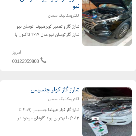
نیو
الکترومکانیک سامان
شارژ گاز و تعمیر کولر هیوندا توسان نیو
شارژ گاز توسان نیو مدل ۲۰۱۷ تاکنون با
گاز R1234yf (هانیول آمریکا) شارژ گاز و
نشتیابی کولر توسان نیو (هارپ و فروژن
امروز
انگلیس،کلیا ژاپن و هانیول آمریکا)
09122959808
شارژ گاز کولر جنسیس
الکترومکانیک سامان
شارژ گاز کولر هیوندا جنسیس (۲۰۰۹ تا
۲۰۱۳) با بهترین برند گازهای موجود در
کشور R134a (هانیول آمریکا،هارپ و
فروژن انگلیس) تعمیر و نشتیابی سیستم