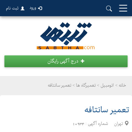
ورود
ثبت نام
درج آگهی رایگان
خانه >
اتومبیل
>
تعمیرگاه ها > تعمیر سانتافه
تعمیر سانتافه
تهران
شماره آگهی :
10934