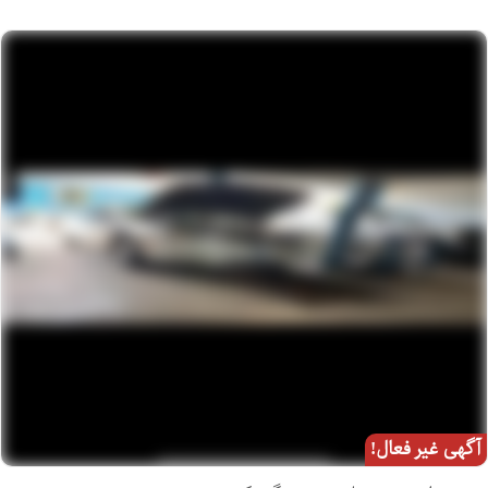
آگهی غیر فعال!