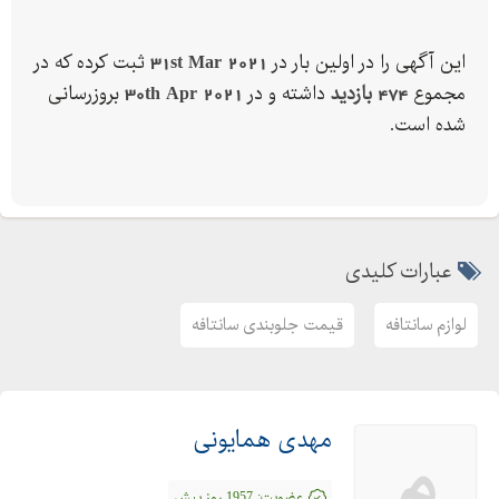
تعمیر اینه تاشو
تعریف کلید
این آگهی را در اولین بار در
31st Mar 2021
ثبت کرده که در
تعریف سوییچ
مجموع
474 بازدید
داشته و در
30th Apr 2021
بروزرسانی
تعریف سویچ
شده است.
سویچ زاپاس
سوییچ زاپاس
روغن گیربکس بنز
روغن گیربکس بی ام و
عبارات کلیدی
گیربکس استوک
موتور استوک
لوازم سانتافه
قیمت جلوبندی سانتافه
لوازم سانتافه
لوازم سراتو
لوازم جنسیس
مهدی همایونی
لوازم سوناتا
م
تعمیر سوزن انژکتور
عضویت:
1957 روز پیش