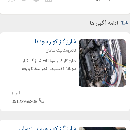
ادامه آگهی ها
شارژ گاز کولر سوناتا
الکترومکانیک سامان
شارژ گاز کولر سوناتاyf شارژ گاز کولر
سوناتاLf نشتیابی کولر سوناتا و رفع
ایرادات مربوط به کولر سوناتا با استفاده از
بهترین برندهای گاز موجود در کشور
هانیول آمریکا، هارپ و فروژن انگلیس،
امروز
کلیا ژا...
09122959808
شارژ گاز کولر هیوندا توسان