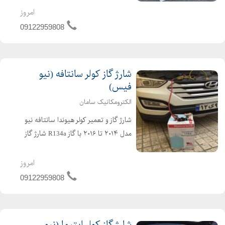
کولر جنسیس شارژ گاز کولر جنسیس کوپه
امروز
09122959808
شارژ گاز کولر سانتافه (نیو
فیس)
الکترومکانیک سامان
شارژ گاز و تعمیر کولر هیوندا سانتافه نیو
مدل ۲۰۱۴ تا ۲۰۱۶ با گاز R134a شارژ گاز
کولر سانتافه ۲۰۱۷ با گاز R1234yf بهترین
برندهای گاز موجود در کشور هانیول
امروز
آمریکا، فروژن و هارپ انگلیس
09122959808
09122959...