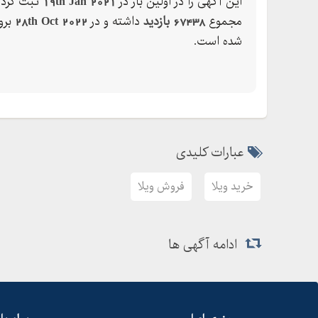
این آگهی را در اولین بار در
19th Jan 2021
ثبت کرده
مجموع
67438 بازدید
داشته و در
28th Oct 2022
برو
شده است.
عبارات کلیدی
خرید ویلا
فروش ویلا
ادامه آگهی ها