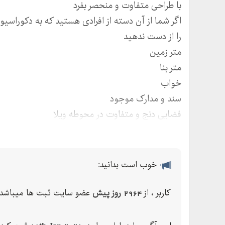
با طراحی متفاوت و منحصر بفرد
اگر شما از آن دسته از افرادی هستید که به دکوراسی
را از دست ندهید
متر زمین
متر بنا
خواب
سند و مدارک موجود
فضایی دنج و متفاوت در محوطه ویلا
تاثیر نورپردازی روی دکوراسیون داخلی ویلا را نمی تو
میلیون نقد الباقی اقساط توافقی
خوب است بدانید:
کاربر ، از
2964 روز پیش
عضو سایت ثبت ها میباشد.