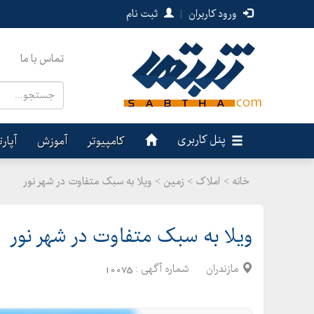
ورود کاربران
|
ثبت نام
تماس با ما
پنل کاربری
کامپیوتر
آموزش
آپار
خانه >
املاک
>
زمین > ویلا به سبک متفاوت در شهر نور
ویلا به سبک متفاوت در شهر نور
مازندران
شماره آگهی :
10075