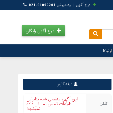
درج آگهی
|
پشتیبانی
021-91002201
درج آگهی رایگان
.
ارتباط
غرفه کاربر
این آگهی منقضی شده بنابراین
تلفن
اطلاعات تماس نمایش داده
نمیشود!