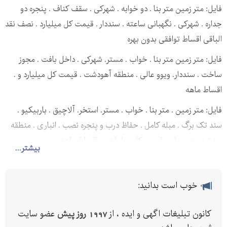
فایل: متر زمین متر بنا . دو خوابه . شهرکی . سقف کناف . پنجره دو
جداره . شهرکی . نگهبانی ساعته . سنددار . قیمت کل میلیارد . نصف نقد
الباقی اقساط توافقی بدون بهره
فایل: متر زمین متر بنا . خواب . مستر. شهرکی . داخل بافت . مجوز
ساخت . سنددار. ویوو عالی . منطقه آهودشت . قیمت کل میلیارد و .
اقساط ماهه
فایل: متر زمین . متر بنا . خواب . مستر. استخر. آلاچیق . باربیکیو .
سند تک برگ . مبله کامل . حفاظ درب و پنجره نصب . انباری . منطقه
بهدشت چمستان . قیمت کل میلیارد و . اقساط ماهه
بیشتر...
فایل: متر زمین متر بنا . دو خوابه . مبله کامل . استخر دار. انباری .
پارکینگ . منطقه نعمت آباد چمستان . قیمت کل میلیارد و . به قیمت
. اقساط ماهه
خوب است بدانید:
فایل: زمین متر بنا متر . شهرکی . خواب . سنددار. سقف کناف . پنجره
کانون تبلیغات اگهی و ایده ، از
1997 روز پیش
عضو سایت
دوجداره . کابینت . قیمت کل میلیارد و . اقساط ماهه