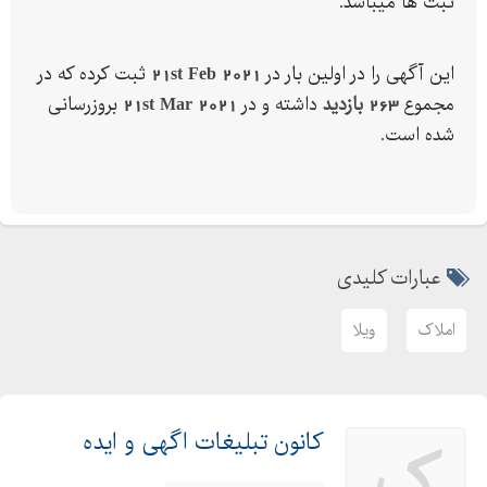
ثبت ها میباشد.
جهت اطلاعات بیشتر و دریافت تصاویر بیشتر با شماره زیر تماس
بگیرید:
این آگهی را در اولین بار در
21st Feb 2021
ثبت کرده که در
مجموع
263 بازدید
داشته و در
21st Mar 2021
بروزرسانی
شده است.
جهت مشاهده سایر املاک ب کانال تلگرام ما بپیوندید:
Telegram.me/amlak_amirnoor
Telegram ()
املاک امیر نور
عبارات کلیدی
خرید و فروش و سرمایه گذاری مطمعا در منطقه توریستی مازندران .
شهرستان ساحلی نور
املاک
ویلا
شماره تماس
#
کانون تبلیغات اگهی و ایده
ک