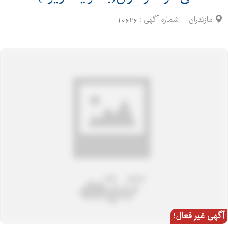
مازندران
شماره آگهی :
10626
آگهی غیر فعال!