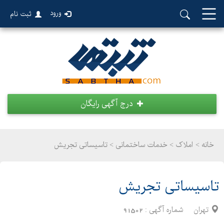
ورود
ثبت نام
درج آگهی رایگان
خانه >
املاک
>
خدمات ساختمانی > تاسیساتی تجریش
تاسیساتی تجریش
تهران
شماره آگهی :
91502