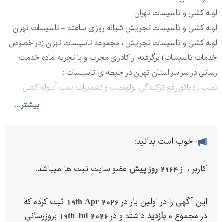
لوله کشی و تاسیسات تهران
لوله کشی و تاسیسات تجریش شبانه روزی ساعته – تاسیسات تهران
لوله کشی و تاسیسات تجریش ، مجموعه تاسیسات تهران (در خصوص
خدمات تاسیسات) برگرفته از کادری مجرب و با تجربه اماده خدمت
رسانی در سراسر استان تهران در حیطه ی تاسیسات :
نصب رادیاتوررفع ترکیدگی لولهنصب و تعمیرات پمپ آبلوله کشی
لایهنصب روشوییتعمیرات رادیاتورنشت یابی شیرالاترفع نم و رطوبتلوله
بیشتر...
کشی سبزنصب شیرالاتو کلیه امور مربوط به تاسیسات
با ارزان ترین قیمت و سرویس دهی در محل
خوب است بدانید:
در صورتی که با ترکیدگی لوله آب و نم دیوار و سقف، فاضلاب و حتی نم
سرویس بهداشتی مواجه شده اید کافیست با شماره تلفن تماس بگیرید
کاربر ، از
2964 روز پیش
عضو سایت ثبت ها میباشد.
تا در اسرع وقت مشکل شما را برطرف کنند. شما برای نشان دادن مشکل
لوله کشی ساختمان تنها کافیست پیامهای تصویری از نشتی لوله آب،
این آگهی را در اولین بار در
19th Apr 2026
ثبت کرده که
ترکیدگی و نم دیوار و سقف و موارد این چنینی را به شماره واتساپ
در مجموع
0 بازدید
داشته و در
19th Jul 2026
بروزرسانی
بفرست شماره واتساپ سراسر تهران به صورت شبانه روزی حتی