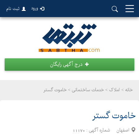
ورود
ثبت نام
درج آگهی رایگان
خانه >
املاک
>
خدمات ساختمانی > خاموت گستر
خاموت گستر
اصفهان
شماره آگهی :
11170