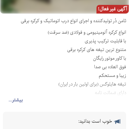
آگهی غیر فعال!
ثامن دُر تولیدکننده و اجرای انواع درب اتوماتیک و کرکره برقی
انواع کرکره آلومینیومی و فولادی (ضد سرقت)
با قابلیت ترکیب پذیری
متنوع ترین تیغه های کرکره برقی
با کاور موتور رایگان
فوق العاده بی صدا
زیبا و مستحکم
تیغه هایلوکس (برای اولین بار در ایران)
دارای ضمانت نامه
بیشتر...
تمامی موارد با بهترین روش نصب میشود با قیمتی مناسب و کیفیت
کالا
- - -
خوب است بدانید: