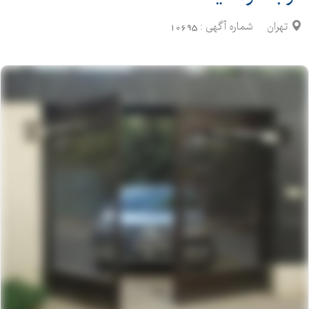
تهران
شماره آگهی :
10695