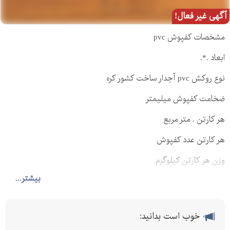
آگهی غیر فعال!
مشخصات کفپوش pvc
ابعاد .*.
نوع روکش pvc آجدار ساخت کشور کره
ضخامت کفپوش میلیمتر
هر کارتن . متر مربع
هر کارتن عدد کفپوش
وزن هر کارتن کیلوگرم
بیشتر...
ویژگی کفپوش پی وی سی :
مقرون به صرفه از لحاظ اقتصادی
خوب است بدانید:
نصب سریع و آسان