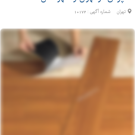
تهران
شماره آگهی :
10172