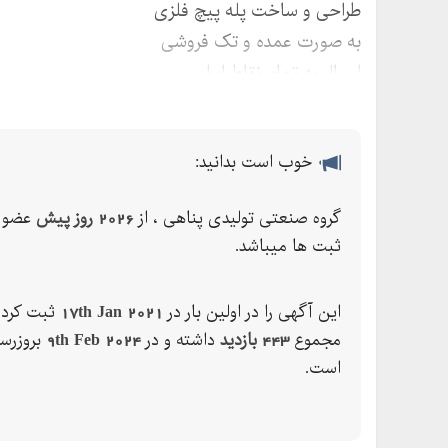
طراحی و ساخت پله پیچ فلزی
به صورت عمده و تک فروشی
ارسال به تمام نقاط ایران
خوب است بدانید:
گروه صنعتی تولیدی پناهی ، از
2026 روز پیش
عضو 
ثبت ها میباشد.
این آگهی را در اولین بار در
17th Jan 2021
ثبت کرده
مجموع
443 بازدید
داشته و در
9th Feb 2024
بروزرس
است.