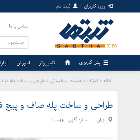
ورود کاربران
|
ثبت نام
تماس با ما
پنل کاربری
کامپیوتر
آموزش
آپار
خانه >
املاک
>
خدمات ساختمانی > طراحی و ساخت پله صاف 
طراحی و ساخت پله صاف و پیچ ف
تهران
شماره آگهی :
10016