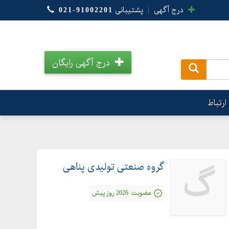
درج آگهی
|
پشتیبانی
021-91002201
درج آگهی رایگان
.
ارتباط
گروه صنعتی تولیدی پناهی
گ
عضویت:
2026 روز پیش