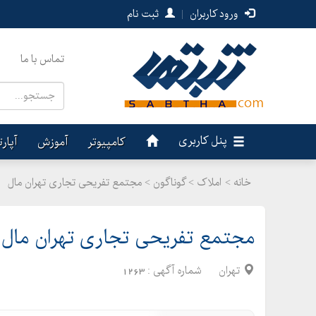
ورود کاربران
|
ثبت نام
تماس با ما
پنل کاربری
کامپیوتر
آموزش
آپار
خانه >
املاک
>
گوناگون > مجتمع تفریحی تجاری تهران مال
مجتمع تفریحی تجاری تهران مال
تهران
شماره آگهی :
1263