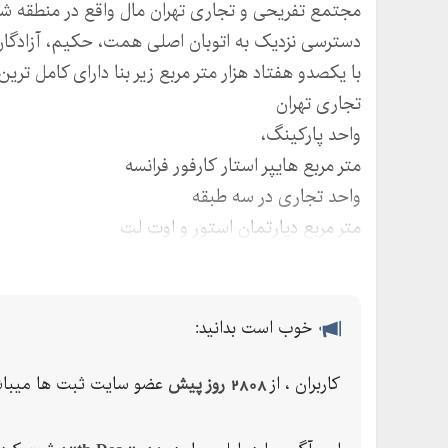
مجتمع تفریحی و تجاری تهران مال واقع در منطقه ش
دسترسی نزدیک به اتوبان اصلی همت، حکیم، آزادگان 
با یکصدو هفتاد هزار متر مربع زیر بنا دارای کامل تر
تجاری تهران
واحد پارکینگ،
متر مربع هایپر استار کارفور فرانسه
واحد تجاری در سه طبقه
متر مربع دپارتمان استور و اوت لت
سالن سینمائی
شهر بازی، بولینگ ، بیلیارد در حدود متر مربع
آرت گالری
خوب است بدانید:
متر مربع شهر بانوان
آکواریوم پنگوئن ها
کاربران ، از
2808 روز پیش
عضو سایت ثبت ها میباش
رستوران ایرانی
رستوران ایتالیائی