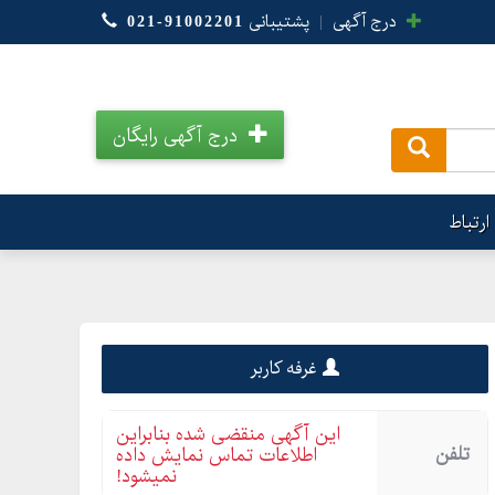
درج آگهی
|
پشتیبانی
021-91002201
درج آگهی رایگان
.
ارتباط
غرفه کاربر
این آگهی منقضی شده بنابراین
تلفن
اطلاعات تماس نمایش داده
نمیشود!