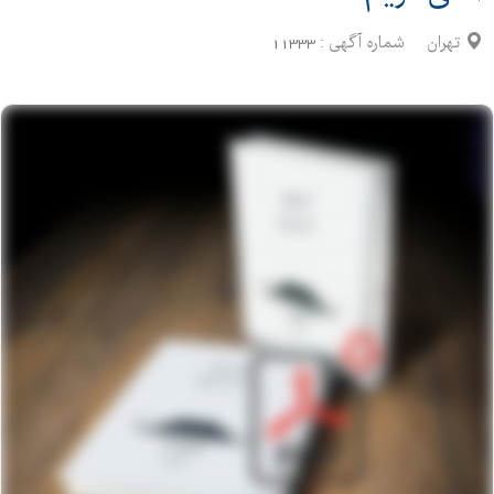
تهران
شماره آگهی :
11333