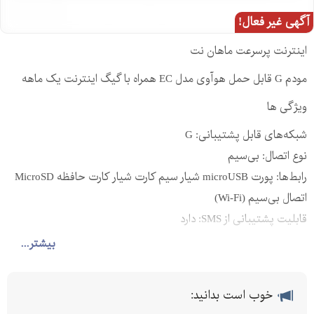
آگهی غیر فعال!
اینترنت پرسرعت ماهان نت
مودم G قابل حمل هوآوی مدل EC همراه با گیگ اینترنت یک ماهه
ویژگی ها
شبکه‌های قابل پشتیبانی: G
نوع اتصال: بی‌سیم
رابط‌ها: پورت microUSB شیار سیم کارت شیار کارت حافظه MicroSD
اتصال بی‌سیم (Wi-Fi)
قابلیت پشتیبانی از SMS: دارد
صفحه نمایش: دارد
بیشتر...
باتری: دارد
آدرس سایت: mahannet.ir
خوب است بدانید:
تلفن تماس: