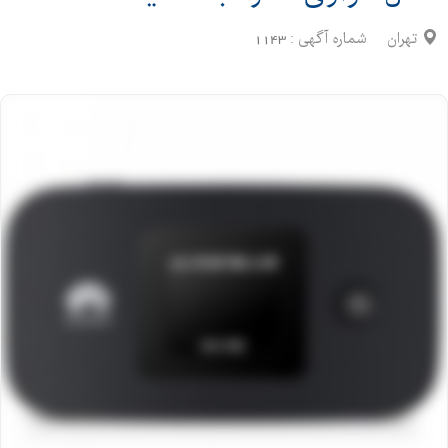
تهران
شماره آگهی :
1143