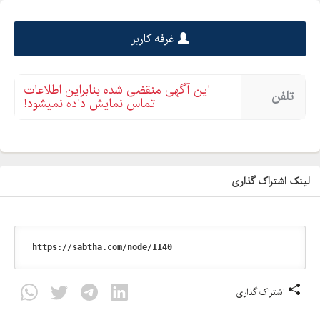
• با کلیک بر روی لینک زیر می توانید نام اختصاصی انتخابی یوزر
غرفه کاربر
oskueistore را مشاهده کنید:
وب سایت تبلیغاتی آرازدا
این آگهی منقضی شده بنابراین اطلاعات
تلفن
تلفن تماس:
تماس نمایش داده نمیشود!
ایمیل: support@arazda.com
وب سایت:
کانال تلگرام آموزش درج محصول:
لینک اشتراک گذاری
https://telegram.me/arazda
اشتراک گذاری