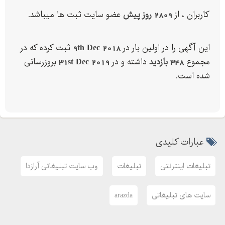
که می توانید یک گروه را انتخاب کنید و یا یک گروه با چندین زیر گروه.
کاربران ، از
2809 روز پیش
عضو سایت ثبت ها میباشد.
. در این مرحله نوبت به گروه بندی تصاویر و آپلود تصاویر در پوشه های
ساخته شده می رسد.
. و در پایان هم ثبت محصولات با قابلیت درج عکس برای هر محصول و
این آگهی را در اولین بار در
9th Dec 2018
ثبت کرده که در
مجموع
348 بازدید
درج اطلاعات به صورت HTML
داشته و در
31st Dec 2019
بروزرسانی
شده است.
ثبت اطلاعات در آرازدا همانند ثبت اطلاعات در یک سایت واقعی است با
این تفاوت که شما بعد از راه اندازی سایت خود و ثبت اطلاعات، برای
دیده شدن باید تبلیغات کنید که متاسفانه بسیاری از شرکت ها و
اشخاص، از سال اول به بعد به علت بالا بودن هزینه های نگهداری
عبارات کلیدی
سایت و تبلیغات در اینترنت و در نهایت نگرفتن نتیجه مطلوب، سایت
خود را Down می کنند اما در آرازدا شما با پرداخت هزینه ای اندک بسته
تبلیغات اینترنتی
تبلیغات
وب سایت تبلیغاتی آرازدا
به تعداد محصولاتی که در سایت ثبت می کنید کار تبلیغات خود را به
ما می سپارید.
سایت های تبلیغاتی
arazda
• با کلیک بر روی لینک زیر می توانید نام اختصاصی انتخابی یوزر poya
را مشاهده کنید: