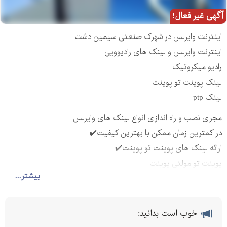
آگهی غیر فعال!
اینترنت وایرلس در شهرک صنعتی سیمین دشت
اینترنت وایرلس و لینک های رادیوویی
رادیو میکروتیک
لینک پوینت تو پوینت
لینک ptp
مجری نصب و راه اندازی انواع لینک های وایرلس
در کمترین زمان ممکن با بهترین کیفیت✔️
ارائه لینک های پوینت تو پوینت✔️
پوینت تو مولتی پوینت
بیشتر...
اینترنت پرسرعت تا مگ
قابلیت اتصال به سیستم
(قابلیت اتصال شعب و دفاتر از طریق لینک های وایرلس)
خوب است بدانید:
با ما تماس بگیرید