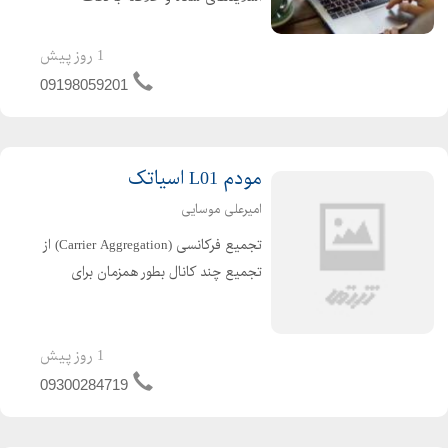
کلیدی. استفاده از تصاویر و گرافیک
استفاده از تصاویر با کیفیت و مرتبط با
1 روز پیش
محتوای اسلاید. استفاده از نمودارها و
09198059201
نقشهها برای نما...
مودم L01 اسیاتک
امیرعلی موسایی
تجمیع فرکانسی (Carrier Aggregation) از
تجمیع چند کانال بطور همزمان برای
دستیابی به پهنای باند بیشتر و ارتباط
پایدارتر بهره می برد. مودم دارای باند
دوگانه Dual Band IEEE802.11ac/n (5G
1 روز پیش
& 2.4GHz) است ...
09300284719