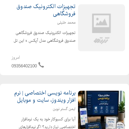
تجهیزات الکترونیک صندوق
فروشگاهی
محمد خلیلی
تجهیزات الکترونیک صندوق فروشگاهی
صندوق فروشگاهی مدل آپکس x این تل
N97 کارآعی بسیار قوی وهوشمند قابلیت
اتصال به کشو پول بارکد خوان فیش
امروز
پرینتر قابلیت اتصال به برنامه دیوار 6عدد
09356402100
پورت اینترنت usBcom هم...
برنامه نویسی اختصاصی | نرم
افزار ویندوز، سایت و موبایل
ایمن گستر نوین
آیا برای کسبوکار خود به یک نرمافزار
اختصاصی نیاز دارید؟ اگر نرمافزارهای