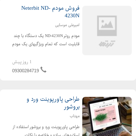
فروش مودم Neterbit ND-
4230N
امیرعلی موسایی
مودم روتر ND-4230N یک دستگاه با چند
قابلیت است که تمام ویژگیهای یک مودم
ADSL پر سرعت، یک سوئیچ دارای 4
پورت، و یک روتر وایرلس را به شما ارائه
1 روز پیش
میدهد. طراحی مودم به صورتی است که
09300284719
در یک مرحله میتوان...
طراحی پاورپوینت ورد و
بروشور
مهتاب
طراحی پاورپوینت ورد و بروشور استفاده از
اسلایدهای ساده و خلاصه با نکات