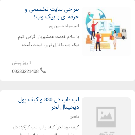
طراحی سایت تخصصی و
حرفه ای با بیک وب!
امیرسجاد حسین پور
با سلام خدمت همشهریان گرامی. تیم
بیک وب با نازل ترین قیمت، آماده
خدمت رسانی به شما عزیزان می باشد.
خدمات تیم بیک وب شامل موارد زیر می
1 روز پیش
باشد. طراحی سایت فروشگاهی طراحی
09333221498
سایت شخصی طراحی سایت شرکتی
طراح...
لپ تاپ دل 830 و کیف پول
دیجیتال لجر
منصور
کیف برند لجر آکبند و لب تاب کارکرده دل