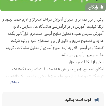
رایگان
یکی از ابزاز مهم برای مدیران آموزش در اخذ استراتژی لازم جهت بهبود و
ارتقا کیفیت آموزش در مراکزآموزشی (دانشگاه ها ، مدارس ، اداره
آموزش سازمان هاو...) تحلیل نتایج آزمون است.نرم افزارآنالیز یگانه
علاوه بر تصحیح سریع و دقیق اوراق و استخراج نمره و رتبه شرکت
کنندگان در آزمون قادر به ارائه نتایج آماری از تحلیل سئوالات ، گزینه
ها ، مدرسین وآزمون می باشد
برخی از امکانات نرم افزار
امکان تصحیح آزمون به روش So.M.R یا استفاده از دستگاهo.M.R
تهیه گزارش و تحلیل آزمون ها و اطلاعات کلی بر اساس یک دانشجو ،
بیشتر...
طراح یا مدرس آزمون
محاسبه ضریب دشواری ، افتراق ، آلفا ، RPBIS , KR20 برای یک آزمون
یا سوال
خوب است بدانید:
محاسبه کمترین و بیشترین نمره ، میانگین ، واریاتس ، خطای