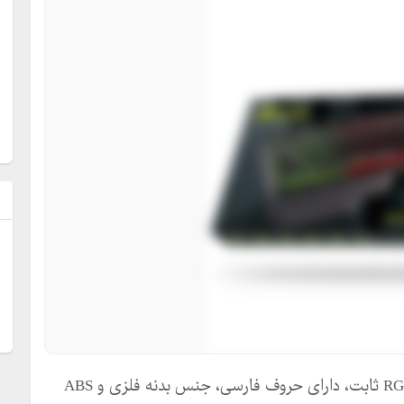
ل
کیبورد سیمی گیمینگ مدل GK- با نور پس زمینه RGB ثابت، دارای حروف فارسی، جنس بدنه فلزی و ABS