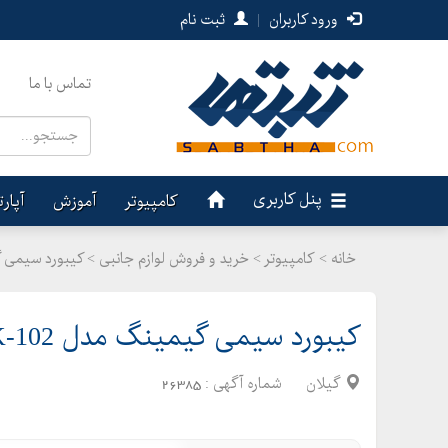
ورود کاربران
|
ثبت نام
تماس با ما
پنل کاربری
کامپیوتر
آموزش
آپار
خانه >
کامپیوتر
>
خرید و فروش لوازم جانبی > کیبورد سیمی گیمینگ مدل 2
کیبورد سیمی گیمینگ مدل GK-102 _ گیلکامپ
گیلان
شماره آگهی :
26385