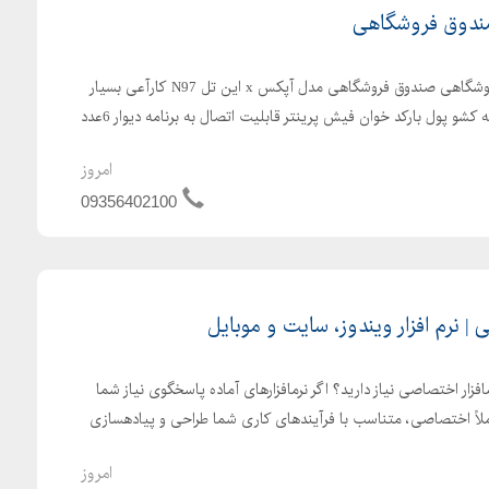
ندوق فروشگاهی
تجهیزات الکترونیک صندوق فروشگاهی صندوق فروشگاهی مدل آپکس x این تل N97 کارآعی بسیار
قوی وهوشمند قابلیت اتصال به کشو پول بارکد خوان فیش پرینتر قابلیت اتصال به برنامه دیوار 6عدد
امروز
09356402100
| نرم افزار ویندوز، سایت و موبایل
افزار اختصاصی نیاز دارید؟ اگر نرمافزارهای آماده پاسخگوی نیاز شما
املاً اختصاصی، متناسب با فرآیندهای کاری شما طراحی و پیادهسازی
امروز