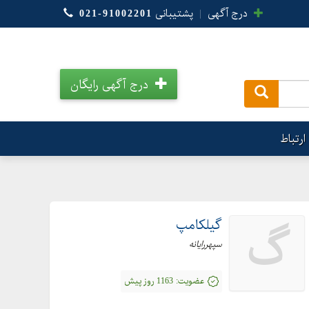
درج آگهی
|
پشتیبانی
021-91002201
درج آگهی رایگان
.
ارتباط
گیلکامپ
گ
سپهررایانه
عضویت:
1163 روز پیش