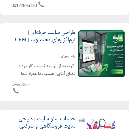
شرکتی طراحی فروشکاه اینترنتی طراحی
09122895130
سایت شخصی طراحی پنل مدیریت اخ...
طراحی سایت حرفه‌ای |
نرم‌افزارهای تحت وب | CRM
|
رضا امیری
اگر به دنبال توسعه کسب و کار خود در
فضای آنلاین هستید، ما همراه شما
هستیم. خدمات ما: طراحی انواع وبسایت
1 روز پیش
شرکتی، فروشگاهی و اختصاصی طراحی و
توسعه نرمافزارهای تحت وب طراحی و
پیادهسازی سیستمهای مد...
خدمات سئو سایت | طراحی
سایت فروشگاهی و شرکتی