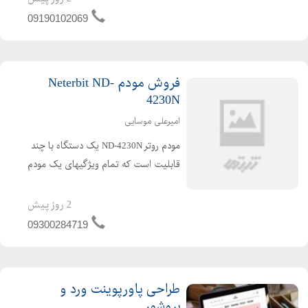
طراحی سایت در تبریز به شما این امکان
09190102069
را می دهد تا در ...
فروش مودم Neterbit ND-
4230N
امیرعلی موسایی
مودم روتر ND-4230N یک دستگاه با چند
قابلیت است که تمام ویژگیهای یک مودم
ADSL پر سرعت، یک سوئیچ دارای 4
پورت، و یک روتر وایرلس را به شما ارائه
2 روز پیش
میدهد. طراحی مودم به صورتی است که
09300284719
در یک مرحله میتوان...
طراحی پاورپوینت ورد و
بروشور