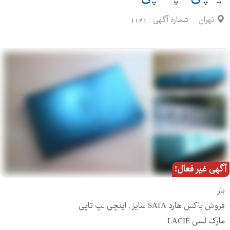
تهران
شماره آگهی :
1121
آگهی غیر فعال!
بار
فروش باکس هارد SATA سایز . اینچی لپ تاپی
مارک لسی LACIE