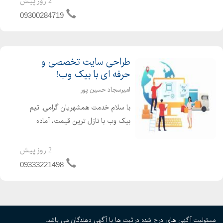
2 روز پیش
& 2.4GHz) است ...
09300284719
طراحی سایت تخصصی و
حرفه ای با بیک وب!
امیرسجاد حسین پور
با سلام خدمت همشهریان گرامی. تیم
بیک وب با نازل ترین قیمت، آماده
خدمت رسانی به شما عزیزان می باشد.
خدمات تیم بیک وب شامل موارد زیر می
2 روز پیش
باشد. طراحی سایت فروشگاهی طراحی
09333221498
سایت شخصی طراحی سایت شرکتی
طراح...
مسئولیت آگهی های درج شده در ثبت ها با آگهی دهندگان می باشد.