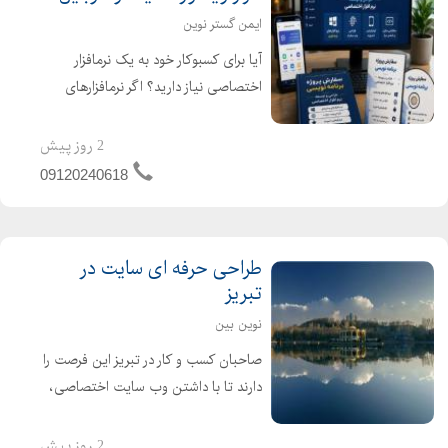
ایمن گستر نوین
آیا برای کسبوکار خود به یک نرمافزار
اختصاصی نیاز دارید؟ اگر نرمافزارهای
آماده پاسخگوی نیاز شما نیستند،
میتوانیم نرمافزاری کاملاً اختصاصی،
2 روز پیش
متناسب با فرآیندهای کاری شما طراحی و
09120240618
پیادهسازی کنیم ت...
طراحی حرفه ای سایت در
تبریز
نوین بین
صاحبان کسب و کار در تبریز این فرصت را
دارند تا با داشتن وب سایت اختصاصی،
مشاغل خود را گسترش دهند و برند خود
در معرض دید افراد بیشتری قرار دهند.
2 روز پیش