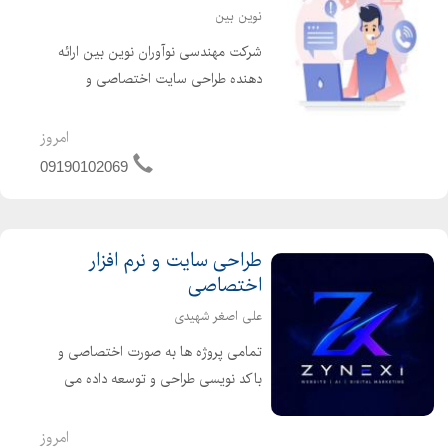
نوین بین
شرکت مهندسی نوآوران نوین بین ارائه
دهنده طراحی سایت اختصاصی و
ودرپرس در شهر تبریز است. این مجموعه
خدمات خود را مطابق با اصول سئو ارائه
امروز
می دهد. ( طراحی سایت اختصاصی در
09190102069
تبریز )
طراحی سایت و نرم افزار
اختصاصی
علی اصغر شهیدی
تمامی پروژه ها به صورت اختصاصی و
باکد نویسی طراحی و توسعه داده می
شوند تا سایت شما دقیقاً مطابق نیاز
شغلتان باشد. خدمات : طراحی سایت
امروز