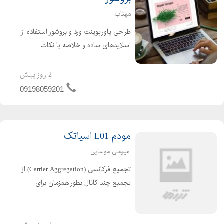
مهتاب
طراحی پاورپوینت ورد و بروشور استفاده از
اسلایدهای ساده و خلاصه با نکات
کلیدی. استفاده از تصاویر و گرافیک
استفاده از تصاویر با کیفیت و مرتبط با
2 روز پیش
محتوای اسلاید. استفاده از نمودارها و
09198059201
نقشهها برای نما...
مودم L01 اسیاتک
امیرعلی موسایی
تجمیع فرکانسی (Carrier Aggregation) از
تجمیع چند کانال بطور همزمان برای
دستیابی به پهنای باند بیشتر و ارتباط
پایدارتر بهره می برد. مودم دارای باند
دوگانه Dual Band IEEE802.11ac/n (5G