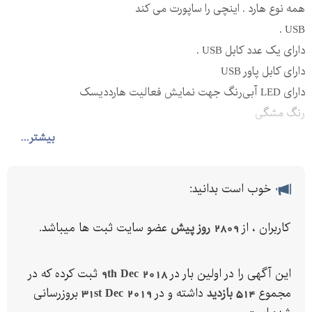
همه نوع هارد . اینچی را ساپورت می کند
USB .
دارای یک عدد کابل USB .
دارای کابل پاور USB
دارای LED آبی‌رنگ جهت نمایش فعالیت هارددیسک
رنگ مشگی
فاقد کارتن می باشد
بیشتر...
فروش به صورت عمده یا تکفروشی
شماره تماس:
خوب است بدانید:
کاربران ، از
2809 روز پیش
عضو سایت ثبت ها میباشد.
این آگهی را در اولین بار در
9th Dec 2018
ثبت کرده که در
مجموع
514 بازدید
داشته و در
31st Dec 2019
بروزرسانی