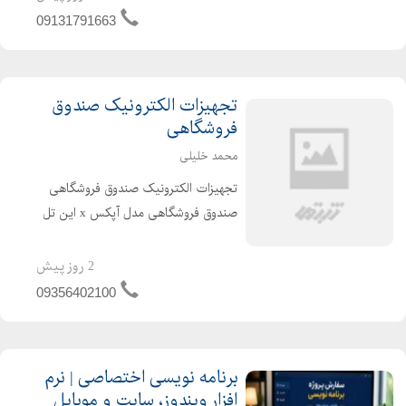
09131791663
تجهیزات الکترونیک صندوق
فروشگاهی
محمد خلیلی
تجهیزات الکترونیک صندوق فروشگاهی
صندوق فروشگاهی مدل آپکس x این تل
N97 کارآعی بسیار قوی وهوشمند قابلیت
اتصال به کشو پول بارکد خوان فیش
2 روز پیش
پرینتر قابلیت اتصال به برنامه دیوار 6عدد
09356402100
پورت اینترنت usBcom هم...
برنامه نویسی اختصاصی | نرم
افزار ویندوز، سایت و موبایل