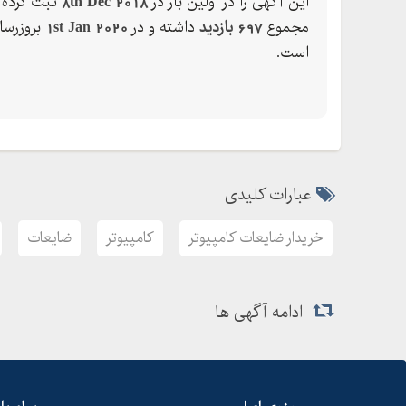
این آگهی را در اولین بار در
8th Dec 2018
ثبت کرده ک
مجموع
697 بازدید
داشته و در
1st Jan 2020
بروزرسا
است.
عبارات کلیدی
خریدار ضایعات کامپیوتر
کامپیوتر
ضایعات
ادامه آگهی ها