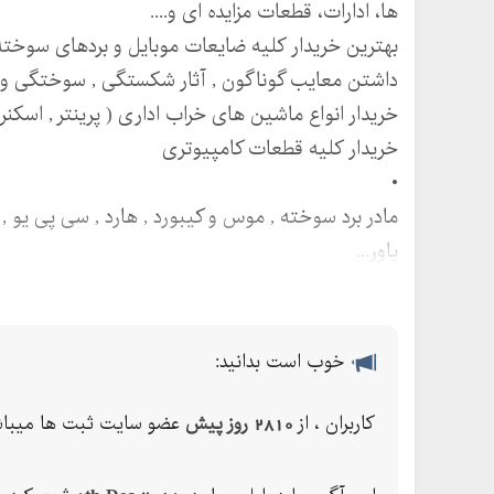
ها، ادارات، قطعات مزایده ای و....
بهترین خریدار کلیه ضایعات موبایل و بردهای سوخت
داشتن معایب گوناگون , آثار شکستگی , سوختگی و تع
خریدار انواع ماشین های خراب اداری ( پرینتر , اسکنر و.
خریدار کلیه قطعات کامپیوتری
•
مادر برد سوخته , موس و کیبورد , هارد , سی پی یو ,
پاور...
•
خریدار انواع مانیتورهای معیوب و سوخته
•
خوب است بدانید:
خریدار تمامی سیستم های معیوب قدیمی
خرید انواع بارهای ضایعات مــُزایده ای با مقـــدار بـ
کاربران ، از
2810 روز پیش
عضو سایت ثبت ها میباش