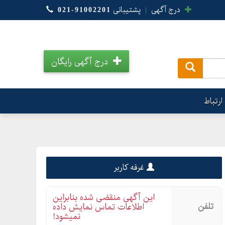
درج آگهی
|
پشتیبانی
021-91002201
درج آگهی رایگان
.
ارتباط
غرفه کاربر
این آگهی منقضی شده بنابراین
تلفن
اطلاعات تماس نمایش داده
نمیشود!