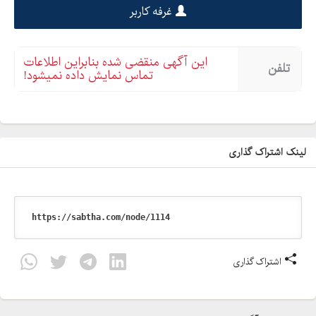
شیرازی-نرسیده به والعصر-کوچه صالحی-نبش درفش-پلاک
غرفه کاربر
-
این آگهی منقضی شده بنابراین اطلاعات
تلفن
تماس نمایش داده نمیشود!
لینک اشتراک گذاری
اشتراک گذاری