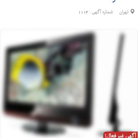
تهران
شماره آگهی :
1114
آگهی غیر فعال!