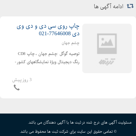
ادامه آگهی ها
چاپ روی سی دی و دی وی
دی 77646008-021
چشم جهان
توصیه گوگل :چشم جهان ، چاپ CD8
رنگ دیجیتال ویژة نمایشگاههای کشور -
توصیه گوگل :چشم جهان، چاپ CD 8
رنگ دیجیتال 02177646008 تولید به
3 روز پیش
شیوة صنعتی با تکنولوژی روز انگلیس
چاپ و تکثیرسی دی های تبل...
مسئولیت آگهی های درج شده در ثبت ها با آگهی دهندگان می باشد.
© تمامی حقوق این سایت برای شرکت ثبت ها محفوظ می باشد.